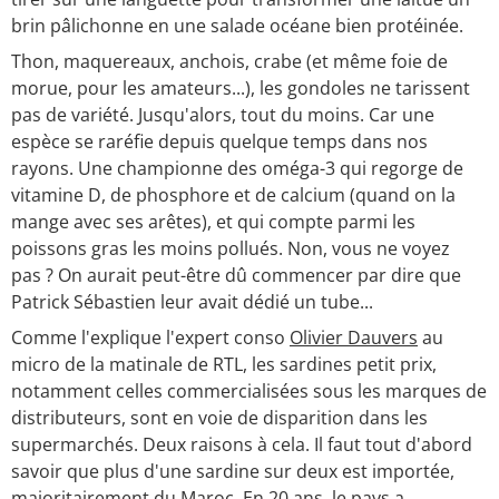
brin pâlichonne en une salade océane bien protéinée.
Thon, maquereaux, anchois, crabe (et même foie de
morue, pour les amateurs...), les gondoles ne tarissent
pas de variété. Jusqu'alors, tout du moins. Car une
espèce se raréfie depuis quelque temps dans nos
rayons. Une championne des oméga-3 qui regorge de
vitamine D, de phosphore et de calcium (quand on la
mange avec ses arêtes), et qui compte parmi les
poissons gras les moins pollués. Non, vous ne voyez
pas ? On aurait peut-être dû commencer par dire que
Patrick Sébastien leur avait dédié un tube...
Comme l'explique l'expert conso
Olivier Dauvers
au
micro de la matinale de RTL, les sardines petit prix,
notamment celles commercialisées sous les marques de
distributeurs, sont en voie de disparition dans les
supermarchés. Deux raisons à cela. Il faut tout d'abord
savoir que plus d'une sardine sur deux est importée,
majoritairement du Maroc. En 20 ans, le pays a