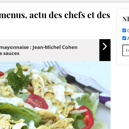
 menus, actu des chefs et des
N
C
A
a mayonnaise : Jean-Michel Cohen
s sauces