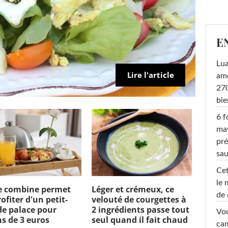
E
Lu
Lire l'article
amo
270
bi
6 f
ma
pré
sa
Cet
le 
e combine permet
Léger et crémeux, ce
de 
ofiter d'un petit-
velouté de courgettes à
 de palace pour
2 ingrédients passe tout
Vou
s de 3 euros
seul quand il fait chaud
cam