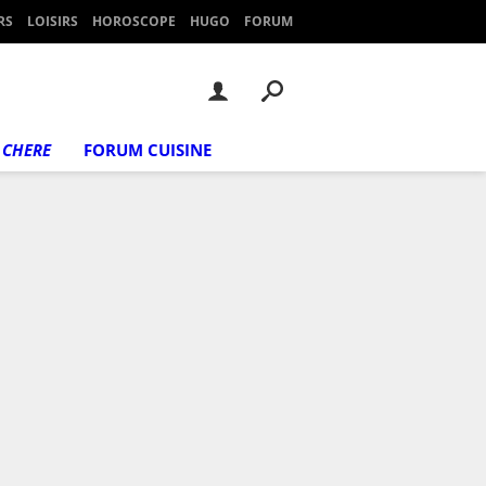
RS
LOISIRS
HOROSCOPE
HUGO
FORUM
 CHERE
FORUM CUISINE