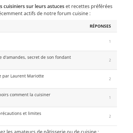
cuisiniers sur leurs astuces
et recettes préférées
s récemment actifs de notre forum cuisine :
RÉPONSES
1
dre d'amandes, secret de son fondant
2
ne par Laurent Mariotte
2
 noirs comment la cuisiner
1
récautions et limites
2
ez les amateurs de pâtisserie ou de cuisine :