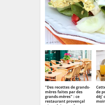
"Des recettes de grands-
Cett
mères faites par des
de pr
grands-mères" : ce
déj'
restaurant provençal
moin