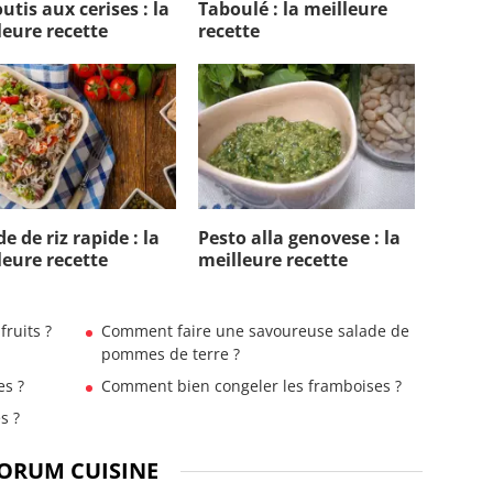
utis aux cerises : la
Taboulé : la meilleure
leure recette
recette
e de riz rapide : la
Pesto alla genovese : la
leure recette
meilleure recette
ruits ?
Comment faire une savoureuse salade de
pommes de terre ?
es ?
Comment bien congeler les framboises ?
s ?
ORUM CUISINE