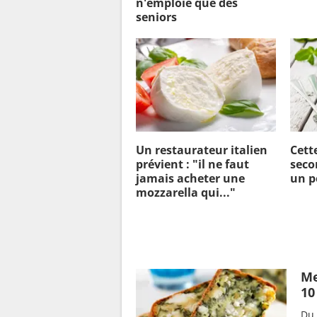
n'emploie que des
seniors
Un restaurateur italien
Cett
prévient : "il ne faut
seco
jamais acheter une
un p
mozzarella qui..."
Me
10
Du 