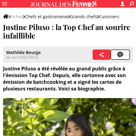
Fiches
Chefs et gastronomie
Grands chefs
Cuisiniers
Justine Piluso : la Top Chef au sourire
Autres chefs
infaillible
Mathilde Bourge
26 avril 2023 09:25
Justine Piluso a été révélée au grand public grâce à
l'émission Top Chef. Depuis, elle cartonne avec son
émission de batchcooking et a signé les cartes de
plusieurs restaurants. Voici sa biographie.