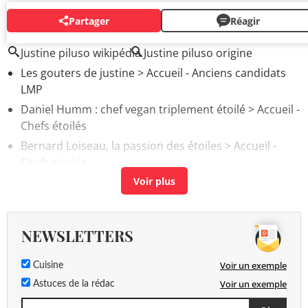
Partager
Réagir
AUTOUR DU MÊME SUJET
Justine piluso wikipédia
Justine piluso origine
Les gouters de justine
> Accueil - Anciens candidats
LMP
Daniel Humm : chef vegan triplement étoilé
> Accueil -
Chefs étoilés
Bernard Loiseau, la passion des étoiles
> Accueil -
Chefs étoilés
Dessert de Cyril Lignac : de sa recette préférée à sa
signature
> Accueil - Recettes Cyril Lignac
NEWSLETTERS
Voir un exemple
Cuisine
Voir un exemple
Astuces de la rédac