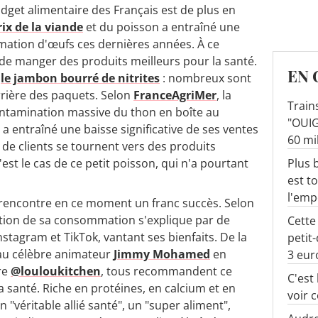
budget alimentaire des Français est de plus en
ix de la viande
et du poisson a entraîné une
mation d'œufs ces dernières années. À ce
e manger des produits meilleurs pour la santé.
EN 
u
le jambon bourré de nitrites
: nombreux sont
arrière des paquets. Selon
FranceAgriMer
, la
Train
ontamination massive du thon en boîte au
"OUIG
a entraîné une baisse significative de ses ventes
60 mi
s de clients se tournent vers des produits
Plus b
est le cas de ce petit poisson, qui n'a pourtant
est t
l'emp
l rencontre en ce moment un franc succès. Selon
tion de sa consommation s'explique par de
Cette
tagram et TikTok, vantant ses bienfaits. De la
petit
u célèbre animateur
Jimmy Mohamed
en
3 eur
re
@louloukitchen
, tous recommandent ce
C'est
a santé. Riche en protéines, en calcium et en
voir 
"véritable allié santé", un "super aliment",