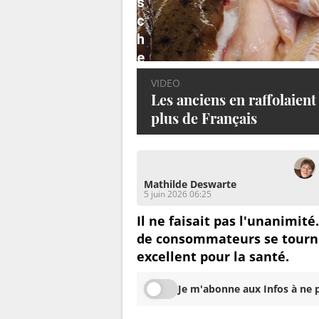
s
c
h
e
r
VIDEO
s
Les anciens en raffolaient
é
plus de Français
d
u
i
Mathilde Deswarte
t
5 juin 2026 06:25
d
Il ne faisait pas l'unanimité
e
de consommateurs se tourne
p
excellent pour la santé.
l
u
Je m'abonne aux Infos à ne p
s
e