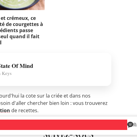
 et crémeux, ce
té de courgettes à
rédients passe
seul quand il fait
d
tate Of Mind
a Keys
jourd'hui la cote sur la criée et dans nos
esoin d'aller chercher bien loin : vous trouverez
ction
de recettes.
R
SUIVEZ-NOUS