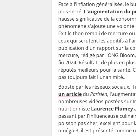
Face à l'inflation généralisée, le 
n
plus serré.
L'augmentation du pr
p
hausse significative de la consom
l
phénomène s'ajoute une volonté d
u
Exit le thon rempli de mercure o
s
ceux qui scrutent les additifs à l'
d
publication d'un rapport sur la c
e
mercure, rédigé par l'ONG Bloom, 
F
fin 2024. Résultat : de plus en plu
réputés meilleurs pour la santé. C'
r
pas toujours fait l'unanimité...
a
n
Boosté par les réseaux sociaux, i
ç
un article
du
Parisien
, l'augmenta
nombreuses vidéos postées sur Ins
a
nutritionniste
Laurence Plumey
a
i
passant par l'influenceuse culinai
s
poisson pas cher, excellent pour l
"
oméga-3, il est présenté comme un 