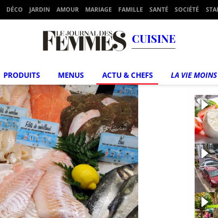
DÉCO
JARDIN
AMOUR
MARIAGE
FAMILLE
SANTÉ
SOCIÉTÉ
STA
CUISINE
PRODUITS
MENUS
ACTU & CHEFS
LA VIE MOINS