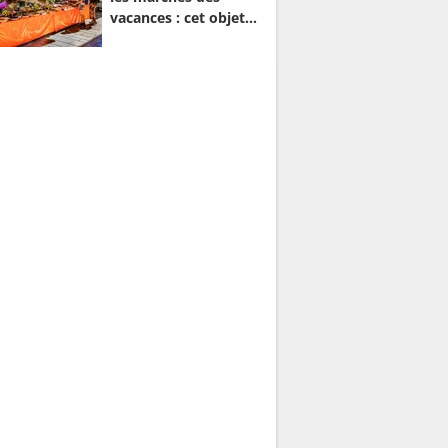
vacances : cet objet
fait son retour dans
les cuisines