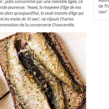
Audre
at : jadis consommé par une clientèle âgée, ce
de Th
conde jeunesse.
"Avant, la moyenne d'âge de nos
rien"
 alors qu'aujourd'hui, la seule tranche d'âge qui
ent les moins de 35 ans",
se réjouit Charles
 innovation de la conserverie Chancerelle.