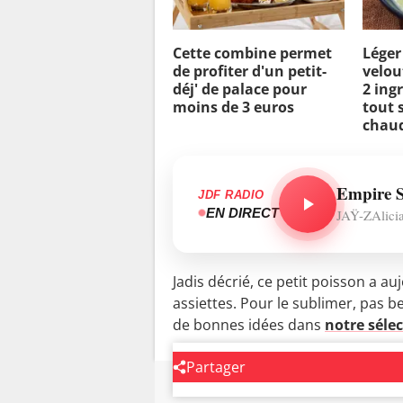
Cette combine permet
Léger
de profiter d'un petit-
velou
déj' de palace pour
2 ing
moins de 3 euros
tout 
chau
Empire S
JDF RADIO
EN DIRECT
JAŸ-ZAlici
Jadis décrié, ce petit poisson a au
assiettes. Pour le sublimer, pas b
de bonnes idées dans
notre séle
Partager