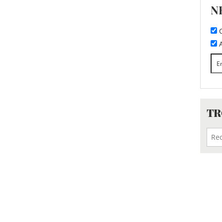
N
C
A
TR