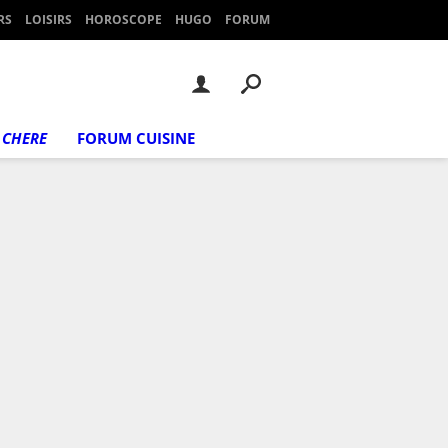
RS
LOISIRS
HOROSCOPE
HUGO
FORUM
 CHERE
FORUM CUISINE