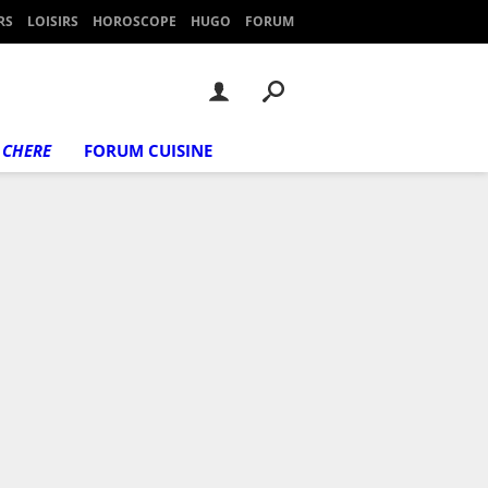
RS
LOISIRS
HOROSCOPE
HUGO
FORUM
 CHERE
FORUM CUISINE