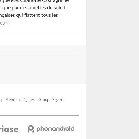
que été, Charlotte Casiraghi ne
e que par ces lunettes de soleil
nçaises qui flattent tous les
ages
q
Mentions légales
Groupe Figaro