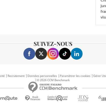
Cha
jur
fra
vis
SUIVEZ-NOUS
cité
Recrutement
Données personnelles
Paramétrer les cookies
Gérer Uti
© 2026 CCM Benchmark