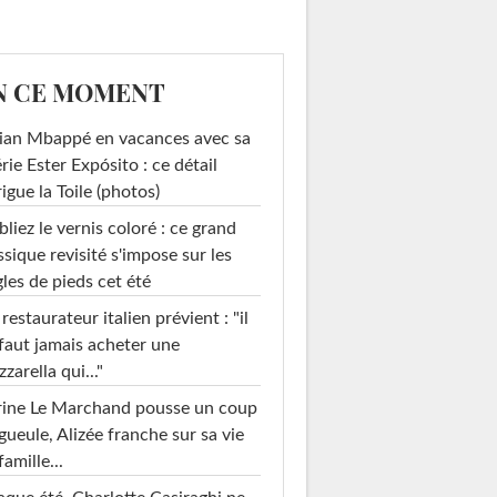
N CE MOMENT
ian Mbappé en vacances avec sa
rie Ester Expósito : ce détail
rigue la Toile (photos)
liez le vernis coloré : ce grand
ssique revisité s'impose sur les
les de pieds cet été
restaurateur italien prévient : "il
faut jamais acheter une
zarella qui..."
rine Le Marchand pousse un coup
gueule, Alizée franche sur sa vie
famille...