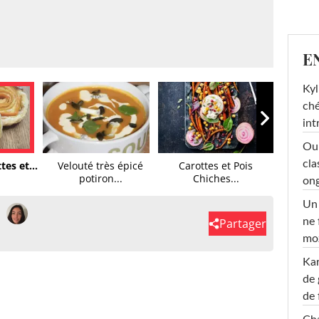
E
Kyl
ché
int
Oub
cla
tes et...
Velouté très épicé
Carottes et Pois
potiron...
Chiches...
ong
Un 
Partager
ne 
moz
Ka
de 
de 