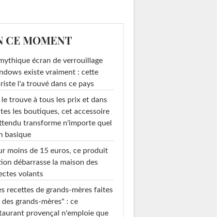
N CE MOMENT
mythique écran de verrouillage
dows existe vraiment : cette
riste l'a trouvé dans ce pays
le trouve à tous les prix et dans
e marbré de
tes les boutiques, cet accessoire
rançois...
ttendu transforme n'importe quel
n basique
r moins de 15 euros, ce produit
ion débarrasse la maison des
ectes volants
s recettes de grands-mères faites
 des grands-mères" : ce
taurant provençal n'emploie que