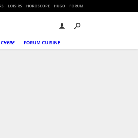
RS
LOISIRS
HOROSCOPE
HUGO
FORUM
 CHERE
FORUM CUISINE