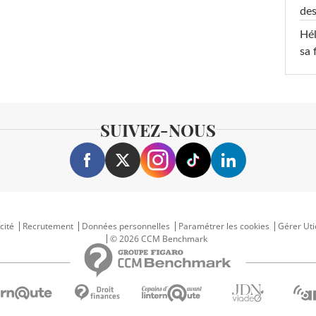
des
Hél
sa 
SUIVEZ-NOUS
cité
Recrutement
Données personnelles
Paramétrer les cookies
Gérer Uti
© 2026 CCM Benchmark