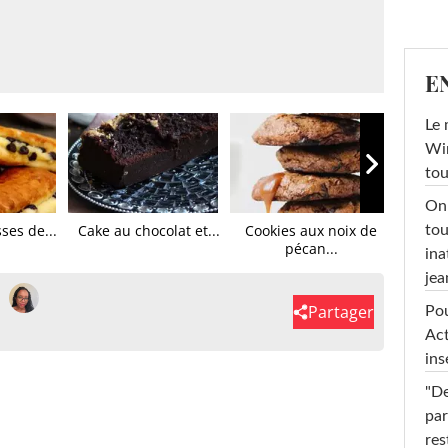
E
Le 
Win
tou
On 
ses de...
Cake au chocolat et...
Cookies aux noix de
Cak
tou
pécan...
F
ina
jea
Partager
Pou
Act
ins
"De
par
res