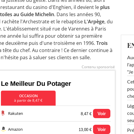
 restaurant du casino d'Enghien, il devient le
plus
oiles au Guide Michelin
. Dans les années 90,
 rachète l'Archestrate et le rebaptise
L'Arpège
, du
e. L'établissement situé rue de Varennes à Paris
Une année lui suffira pour obtenir sa première
ne deuxième puis d'une troisième en 1996.
Trois
E
a tête du chef. Au contraire ! Ce dernier continue à
n'hésite pas à saluer ses clients en salle.
Au
l'a
Contenu sponsorisé
"Je
Cet
Le Meilleur Du Potager
pou
OCCASION
che
à partir de 8,47 €
Lég
Rakuten
Voir
cou
8,47 €
seu
Amazon
Voir
13,00 €
Pré