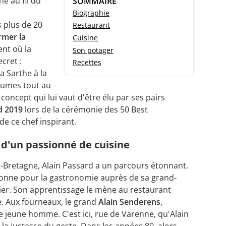
ne au fil du
SOMMAIRE
Biographie
 plus de 20
Restaurant
rmer la
Cuisine
ent où la
Son potager
cret :
Recettes
a Sarthe à la
égumes tout au
 concept qui lui vaut d'être élu par ses pairs
d 2019
lors de la cérémonie des 50 Best
 de ce chef inspirant.
 d'un passionné de cuisine
e-Bretagne, Alain Passard a un parcours étonnant.
ionne pour la gastronomie auprès de sa grand-
ier. Son apprentissage le mène au restaurant
te. Aux fourneaux, le grand
Alain Senderens
,
e jeune homme. C'est ici, rue de Varenne, qu'Alain
la justesse du geste. Dans les années 80, alors