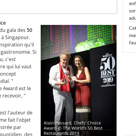
enf
sor
adu
ice
Cet
 du gala des
50
mai
 à Singapour.
fau
nspiration qu'il
 gastronomie. Si
, c'est
e qui lui vaut
concept
ial. "
e Award est le
 recevoir, "
est l'auteur de
me fait l'objet
Alain Passard, Chefs' Choice
ustrée par
Award
© The World’s 50 Best
Restaurants 2019
 quotidien, des