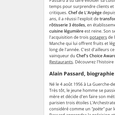
Passard a su faire évoluer sa cuisi
temps pour surprendre clients et
critiques.
Chef de L'Arpège
depuis
ans, il a réussi l'exploit de
transfo
rôtisserie 3 étoiles
, en établissem
cuisine légumière
est reine. Son se
l'acquisition de trois
potagers
de l
Manche qui lui offrent fruits et l
long de l'année. C'est d'ailleurs ce
vainqueur du
Chef's Choice Awar
Restaurants
. Découvrez l'histoire
Alain Passard, biographie
Né le 4 août 1956 à La Guerche-d
Très tôt, le jeune homme se pass
mère et décide d'en faire son mét
parisien trois étoiles L'Archestra
considéré comme un
"poète"
par l
Passard apprendra la précision et 