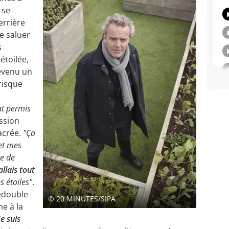
 se
errière
e saluer
s
étoilée,
evenu un
risque
nt permis
ission
acrée.
"Ça
et mes
ie de
llais tout
es étoiles"
.
redouble
© 20 MINUTES/SIPA
e à la
Je suis