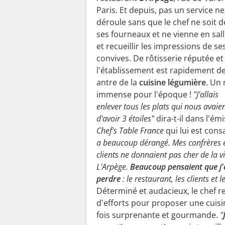
Paris. Et depuis, pas un service ne
déroule sans que le chef ne soit d
ses fourneaux et ne vienne en sall
et recueillir les impressions de se
convives. De rôtisserie réputée et 
l'établissement est rapidement d
antre de la
cuisine légumière
. Un 
immense pour l'époque !
"J'allais
enlever tous les plats qui nous avaie
d'avoir 3 étoiles"
dira-t-il dans l'ém
Chef's Table France
qui lui est cons
a beaucoup dérangé. Mes confrères 
clients ne donnaient pas cher de la v
L'Arpège.
Beaucoup pensaient que j'a
perdre
: le restaurant, les clients et l
Déterminé et audacieux, le chef 
d'efforts pour proposer une cuisin
fois surprenante et gourmande.
"