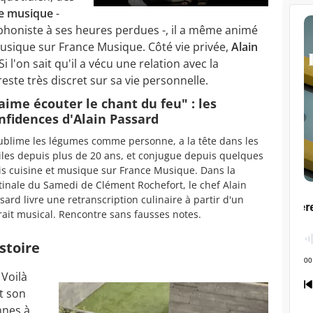
e musique
-
ophoniste à ses heures perdues -, il a même animé
musique sur France Musique. Côté vie privée,
Alain
 Si l'on sait qu'il a vécu une relation avec la
reste très discret sur sa vie personnelle.
'aime écouter le chant du feu" : les
nfidences d'Alain Passard
sublime les légumes comme personne, a la tête dans les
iles depuis plus de 20 ans, et conjugue depuis quelques
s cuisine et musique sur France Musique. Dans la
inale du Samedi de Clément Rochefort, le chef Alain
sard livre une retranscription culinaire à partir d'un
rait musical. Rencontre sans fausses notes.
stoire
 Voilà
t son
nnes à