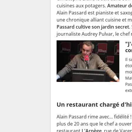
cuisines aux potagers.
Amateur d
Alain Passard est pianiste et sax
une chronique alliant cuisine et 
Passard cultive son jardin secret
.
journaliste Audrey Pulvar, le chef 
"J
co
Il 
éto
moi
Mat
Pas
ext
Un restaurant chargé d'hi
Alain Passard rime avec... fidélité !
plus de 20 ans que le chef a ouver
restaurant
L'Arpège
, rue de Vare