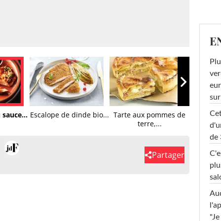
E
Plu
ver
eur
sur
Cet
sauce...
Escalope de dinde bio...
Tarte aux pommes de
terre,...
d'u
de 
Partager
C'e
plu
sal
Au
l'a
"Je