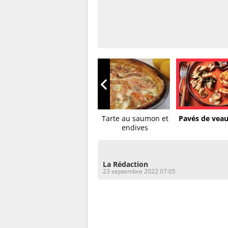
Velouté d’endive, St
Tarte au saumon et
Pavés de veau 
Môret...
endives
La Rédaction
23 septembre 2022 07:05