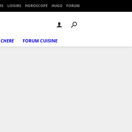
RS
LOISIRS
HOROSCOPE
HUGO
FORUM
 CHERE
FORUM CUISINE