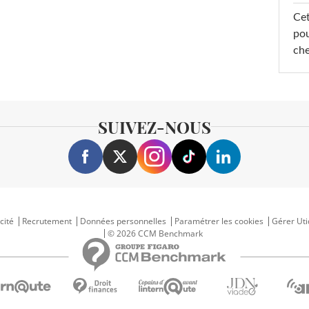
Cet
pou
che
SUIVEZ-NOUS
cité
Recrutement
Données personnelles
Paramétrer les cookies
Gérer Uti
© 2026 CCM Benchmark