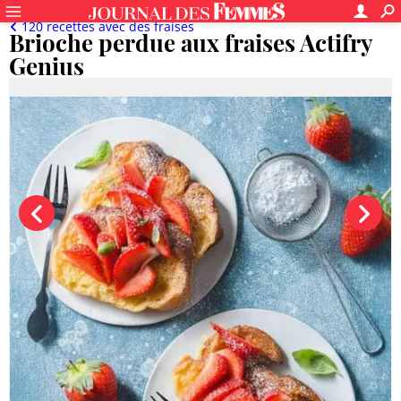
120 recettes avec des fraises
Brioche perdue aux fraises Actifry
Genius