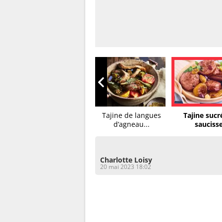
Tajine de chevreau
Tajine de langues
Tajine sucr
aux...
d’agneau...
saucisse
Charlotte Loisy
20 mai 2023 18:02