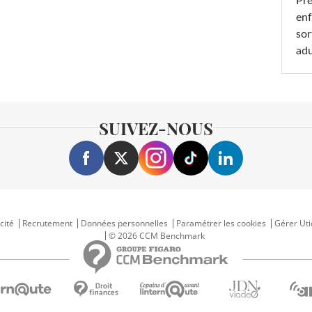
Pré
enf
sor
adu
SUIVEZ-NOUS
cité
Recrutement
Données personnelles
Paramétrer les cookies
Gérer Uti
© 2026 CCM Benchmark