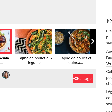
E
C'e
plu
sal
Au
l'a
é-salé
Tajine de poulet aux
Tajine de poulet et
...
légumes
quinoa...
"Je
Cet
Partager
pou
che
Lég
cou
seu