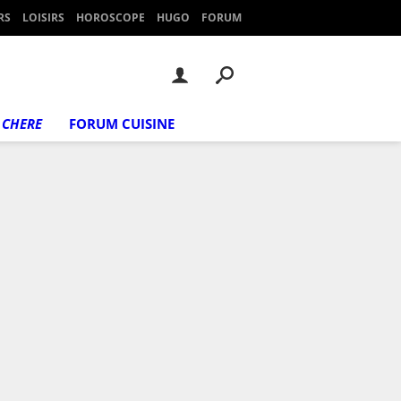
RS
LOISIRS
HOROSCOPE
HUGO
FORUM
 CHERE
FORUM CUISINE