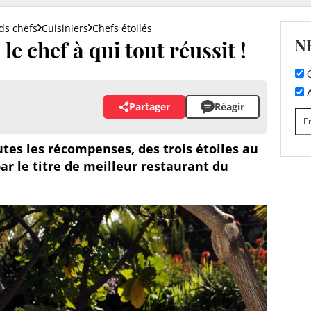
ds chefs
Cuisiniers
Chefs étoilés
N
e chef à qui tout réussit !
C
A
Partager
Réagir
es les récompenses, des trois étoiles au
r le titre de meilleur restaurant du