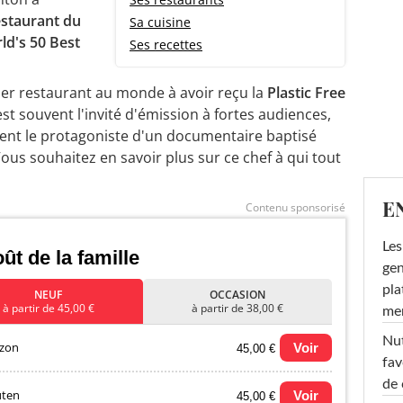
estaurant du
Sa cuisine
ld's 50 Best
Ses recettes
ier restaurant au monde à avoir reçu la
Plastic Free
t souvent l'invité d'émission à fortes audiences,
ent le protagoniste d'un documentaire baptisé
Vous souhaitez en savoir plus sur ce chef à qui tout
E
Contenu sponsorisé
Les
ût de la famille
gen
pla
NEUF
OCCASION
à partir de 45,00 €
à partir de 38,00 €
men
Nut
zon
Voir
45,00 €
fav
de 
uten
Voir
45,00 €