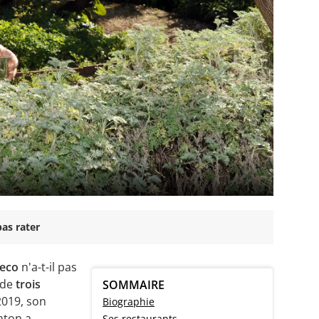
as rater
eco
n'a-t-il pas
 de
trois
SOMMAIRE
2019, son
Biographie
nton a
Ses restaurants