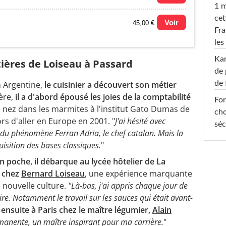
1 m
cet
c
Voir
45,00 €
Fra
les
Ka
ières de Loiseau à Passard
de 
de 
n Argentine,
le cuisinier a découvert son métier
ère,
il a d'abord épousé les joies de la comptabilité
For
 nez dans les marmites à l'institut Gato Dumas de
cho
s d'aller en Europe en 2001. "
J'ai hésité avec
séc
e du phénomène Ferran Adria, le chef catalan. Mais la
uisition des bases classiques.
"
 poche, il débarque au lycée hôtelier de La
u chez
Bernard Loiseau
, une expérience marquante
 nouvelle culture.
"Là-bas, j'ai appris chaque jour de
ire. Notamment le travail sur les sauces qui était avant-
 ensuite à Paris chez le maître légumier,
Alain
rmanente, un maître inspirant pour ma carrière.
"