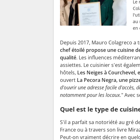
Le 
Col
l'u
au 
en 
Depuis 2017, Mauro Colagreco a tr
chef étoilé propose une cuisine d
qualité
. Les influences méditerra
assiettes. Le cuisinier s'est égal
hôtels,
Les Neiges à Courchevel, e
ouvert
La Pecora Negra, une pizze
d'ouvrir une adresse facile d'accès, 
notamment pour les locaux.
" Avec s
Quel est le type de cuisi
S'il a parfait sa notoriété au gré d
France ou à travers son livre Miraz
Peut-on vraiment décrire en quelq