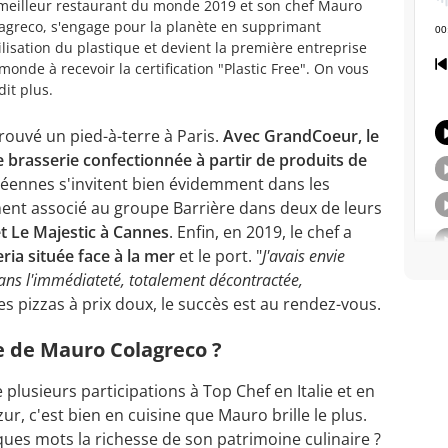
meilleur restaurant du monde 2019 et son chef Mauro
agreco, s'engage pour la planète en supprimant
tilisation du plastique et devient la première entreprise
monde à recevoir la certification "Plastic Free". On vous
dit plus.
ouvé un pied-à-terre à Paris.
Avec GrandCoeur, le
e brasserie confectionnée à partir de produits de
néennes s'invitent bien évidemment dans les
ement associé au groupe Barrière dans deux de leurs
t Le Majestic à Cannes
. Enfin, en 2019, le chef a
ria située face à la mer
et le port. "
J'avais envie
dans l'immédiateté, totalement décontractée,
es pizzas à prix doux, le succès est au rendez-vous.
ne de Mauro Colagreco ?
e plusieurs participations à Top Chef en Italie et en
ur, c'est bien en cuisine que Mauro brille le plus.
ues mots la richesse de son patrimoine culinaire ?