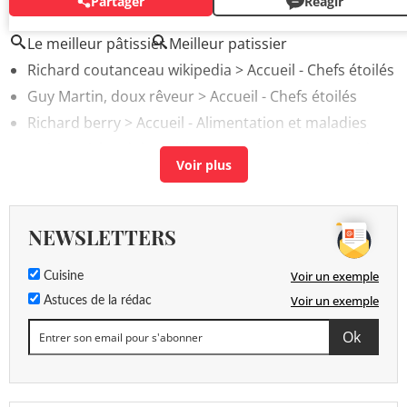
Partager
Réagir
AUTOUR DU MÊME SUJET
Le meilleur pâtissier
Meilleur patissier
Richard coutanceau wikipedia
> Accueil - Chefs étoilés
Guy Martin, doux rêveur
> Accueil - Chefs étoilés
Richard berry
> Accueil - Alimentation et maladies
Qui est Richard du Meilleur Pâtissier 2023 ?
> Guide
NEWSLETTERS
Voir un exemple
Cuisine
Voir un exemple
Astuces de la rédac