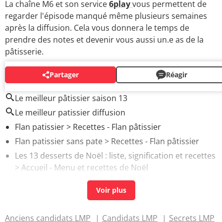
La chaîne M6 et son service
6play
vous permettent de
regarder l'épisode manqué même plusieurs semaines
après la diffusion. Cela vous donnera le temps de
prendre des notes et devenir vous aussi un.e as de la
pâtisserie.
Partager
Réagir
AUTOUR DU MÊME SUJET
Le meilleur pâtissier saison 13
Le meilleur patissier diffusion
Flan patissier
> Recettes - Flan pâtissier
Flan patissier sans pate
> Recettes - Flan pâtissier
Les 13 desserts de Noël : liste, signification et recettes
> Accueil - Menu et recettes de Noël
Flan pâtissier thermomix
> Recettes - Flan pâtissier
Anciens candidats LMP
Candidats LMP
Secrets LMP