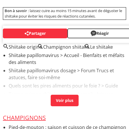
Bon à savoir
: laissez cuire au moins 15 minutes avant de déguster le
shiitake pour éviter les risques de réactions cutanées.
Partager
Réagir
AUTOUR DU MÊME SUJET
Shiitake origine
Champignon shiitake
Le shiitake
Shiitake papillomavirus
> Accueil - Bienfaits et méfaits
des aliments
Shiitake papillomavirus dosage
>
Forum Trucs et
astuces, faire soi-même
Quels sont les pires aliments pour le foie ?
> Guide
Temps cuisson shiitake poêle
> Accueil - Astuces
légumes
7 aliments pour nettoyer son foie
> Guide
CHAMPIGNONS
Pied-de-mouton : saison et cuisson de ce champignon