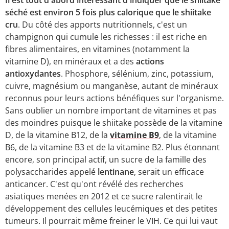
Il est tout d'abord intéressant d'indiquer que le shiitake
séché est environ 5 fois plus calorique que le shiitake
cru
. Du côté des apports nutritionnels, c'est un
champignon qui cumule les richesses : il est riche en
fibres alimentaires, en vitamines (notamment la
vitamine D), en minéraux et a des
actions
antioxydantes
. Phosphore, sélénium, zinc, potassium,
cuivre, magnésium ou manganèse, autant de minéraux
reconnus pour leurs actions bénéfiques sur l'organisme.
Sans oublier un nombre important de vitamines et pas
des moindres puisque le shiitake possède de la vitamine
D, de la vitamine B12, de la
vitamine B9
, de la vitamine
B6, de la vitamine B3 et de la vitamine B2. Plus étonnant
encore, son principal actif, un sucre de la famille des
polysaccharides appelé
lentinane
, serait un efficace
anticancer. C'est qu'ont révélé des recherches
asiatiques menées en 2012 et ce sucre ralentirait le
développement des cellules leucémiques et des petites
tumeurs. Il pourrait même freiner le VIH. Ce qui lui vaut