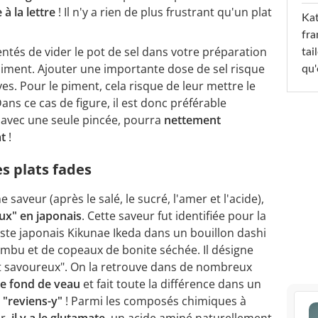
 à la lettre
! Il n'y a rien de plus frustrant qu'un plat
Kat
fra
tentés de vider le pot de sel dans votre préparation
tai
piment. Ajouter une importante dose de sel risque
qu'
ves. Pour le piment, cela risque de leur mettre le
Dans ce cas de figure, il est donc préférable
i, avec une seule pincée, pourra
nettement
at
!
s plats fades
saveur (après le salé, le sucré, l'amer et l'acide),
eux" en japonais
. Cette saveur fut identifiée pour la
iste japonais Kikunae Ikeda dans un bouillon dashi
ombu et de copeaux de bonite séchée. Il désigne
t savoureux". On la retrouve dans de nombreux
le fond de veau
et fait toute la différence dans un
e "reviens-y"
! Parmi les composés chimiques à
ur,
il y a le glutamate
, un acide aminé naturellement