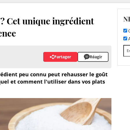
N
e ? Cet unique ingrédient
rence
C
A
Partager
Réagir
rédient peu connu peut rehausser le goût
quel et comment l'utiliser dans vos plats