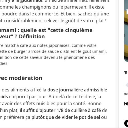
 comme les
champignons
ou le parmesan. Il existe
n poudre dans le commerce. Et bien, sachez qu'
une
t considérablement relever le goût de votre plat !
umami : quelle est "cette cinquième
veur" ? Définition
re matcha café aux notes japonaises, comme votre
ette de burger arrosé de sauce distillent le goût umami.
inition de cette saveur devenu le phénomène des
dies.
avec modération
des aliments a fixé la
dose journalière admissible
oids
corporel par jour. Au-delà de cette dose, la
voir des effets nuisibles pour la santé. Bonne
d'un plat,
il suffit d'ajouter 1/8 de cuillère à café
de
on préférera ça
plutôt que de vider le pot de sel
ou