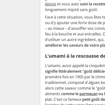
épices
et vous avez
suivi la recette
longuement mijoté sans goût.
Face à cette situation, vous êtes 
ou d'y ajouter une forte dose de 
– au mieux – d'assoiffer vos convi
feu à la bouche et aux entrailles. 
d'utiliser un autre ingrédient, qu
améliorer les saveurs de votre pl
L'umami à la rescousse de
L'umami, aussi appelé la cinquième 
signifie littéralement "goût délici
première fois en 1905 par le chim
traditionnel, composé d'algues k
alors cette saveur comme le "goû
aliments
comme le
parmesan
ou 
plat. C'est ce fameux
petit goût d
l'origine de cette cinquième save