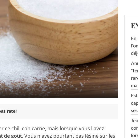
E
En 
l'o
déj
Ann
"te
rar
ma
Est
cap
ses
as rater
Jeu
 ce chili con carne, mais lorsque vous l'avez
con
t de goût
. Vous n'avez pourtant pas lésiné sur les
lor