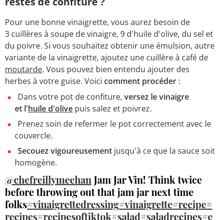
restes de confiture ?
Pour une bonne vinaigrette, vous aurez besoin de
3 cuillères à soupe de vinaigre, 9 d'huile d'olive, du sel et
du poivre. Si vous souhaitez obtenir une émulsion, autre
variante de la vinaigrette, ajoutez une cuillère à café de
moutarde
. Vous pouvez bien entendu ajouter des
herbes à votre guise. Voici
comment procéder
:
Dans votre pot de confiture,
versez le vinaigre
et l'
huile d'olive
puis salez et poivrez.
Prenez soin de refermer le pot correctement avec le
couvercle.
Secouez vigoureusement
jusqu'à ce que la sauce soit
homogène.
@chefreillymeehan
Jam Jar Vin! Think twice
before throwing out that jam jar next time
folks
#vinaigrettedressing
#vinaigrette
#recipe
#
recipes
#recipesoftiktok
#salad
#saladrecipes
#e