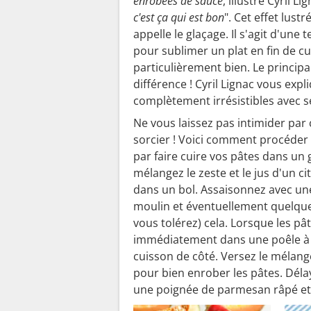
enrobées de sauce
, illustre Cyril L
c'est ça qui est bon
". Cet effet lust
appelle le glaçage. Il s'agit d'une
pour sublimer un plat en fin de cu
particulièrement bien. Le principal 
différence ! Cyril Lignac vous ex
complètement irrésistibles avec 
Ne vous laissez pas intimider par 
sorcier ! Voici comment procéder
par faire cuire vos pâtes dans un
mélangez le zeste et le jus d'un ci
dans un bol. Assaisonnez avec une
moulin et éventuellement quelque
vous tolérez) cela. Lorsque les p
immédiatement dans une poêle à 
cuisson de côté. Versez le mélange
pour bien enrober les pâtes. Délay
une poignée de parmesan râpé e