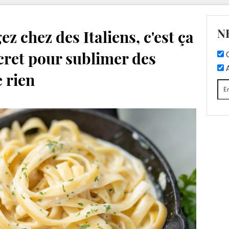
N
 chez des Italiens, c'est ça
ecret pour sublimer des
C
A
 rien