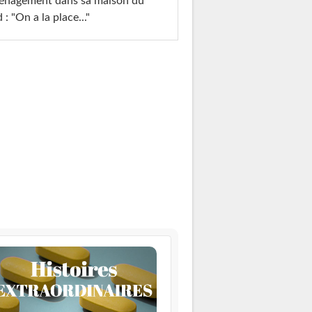
énagement dans sa maison du
 : "On a la place..."