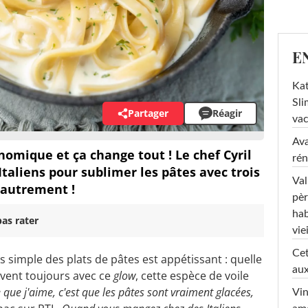
E
Kat
Sli
Partager
Réagir
va
Ava
nomique et ça change tout ! Le chef Cyril
rén
Italiens pour sublimer les pâtes avec trois
Val
s autrement !
pèr
hab
as rater
viei
Cet
s simple des plats de pâtes est appétissant : quelle
aux
rivent toujours avec ce
glow
, cette espèce de voile
 que j'aime, c'est que les pâtes sont vraiment glacées,
Vin