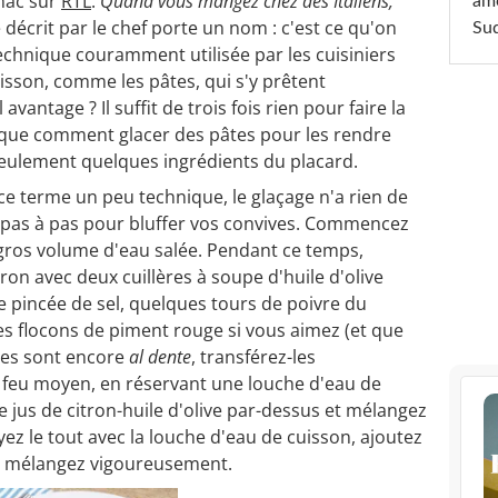
ignac sur
RTL
.
Quand vous mangez chez des Italiens,
am
ré décrit par le chef porte un nom : c'est ce qu'on
Sud
 technique couramment utilisée par les cuisiniers
isson, comme les pâtes, qui s'y prêtent
avantage ? Il suffit de trois fois rien pour faire la
plique comment glacer des pâtes pour les rendre
seulement quelques ingrédients du placard.
ce terme un peu technique, le glaçage n'a rien de
 pas à pas pour bluffer vos convives. Commencez
 gros volume d'eau salée. Pendant ce temps,
tron avec deux cuillères à soupe d'huile d'olive
 pincée de sel, quelques tours de poivre du
s flocons de piment rouge si vous aimez (et que
âtes sont encore
al dente
, transférez-les
feu moyen, en réservant une louche d'eau de
 jus de citron-huile d'olive par-dessus et mélangez
ez le tout avec la louche d'eau de cuisson, ajoutez
t mélangez vigoureusement.