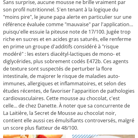
Sans surprise, aucune mousse ne brille vraiment par
son profil nutritionnel. S'en tenant à la logique du
"moins pire", le jeune papa alerte en particulier sur une
référence évaluée comme "mauvaise" par l'application…
puisqu'elle essuie la piteuse note de 17/100. Jugée trop
riche en sucres et en acides gras saturés, elle renferme
en prime un groupe d'additifs considéré à "risque
modéré" : les esters diacétyl-lactiques de mono- et
diglycérides, plus sobrement codés E472b. Ces agents
de texture sont suspectés de perturber la flore
intestinale, de majorer le risque de maladies auto-
immunes, allergiques et inflammatoires, et selon des
études récentes, de favoriser l'apparition de pathologies
cardiovasculaires. Cette mousse au chocolat, c'est
celle… de chez Danette. À noter que sa concurrente de
La Laitière, la Secret de Mousse au chocolat noir,
contient elle aussi ces émulsifiants controversés, malgré
un score plus flatteur de 48/100.