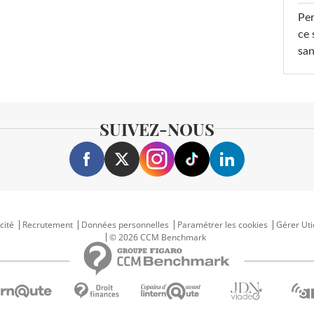
Per
ce 
san
SUIVEZ-NOUS
cité
Recrutement
Données personnelles
Paramétrer les cookies
Gérer Uti
© 2026 CCM Benchmark