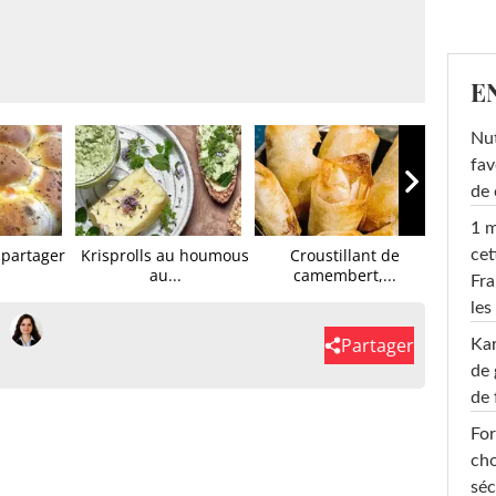
E
Nut
fav
de 
1 m
à partager
Krisprolls au houmous
Croustillant de
Croque
cet
au...
camembert,...
Fra
les
Partager
Ka
de 
de 
For
cho
séc