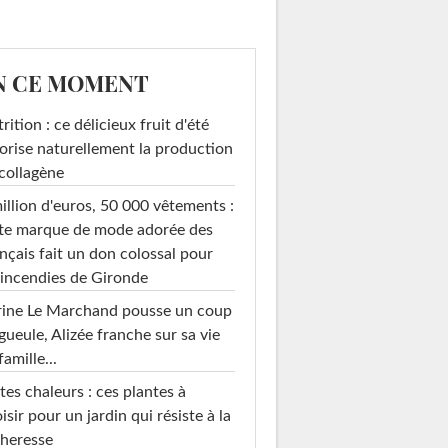
N CE MOMENT
rition : ce délicieux fruit d'été
orise naturellement la production
collagène
illion d'euros, 50 000 vêtements :
-monsieur à la
te marque de mode adorée des
poêle...
nçais fait un don colossal pour
 incendies de Gironde
rine Le Marchand pousse un coup
gueule, Alizée franche sur sa vie
famille...
tes chaleurs : ces plantes à
isir pour un jardin qui résiste à la
heresse