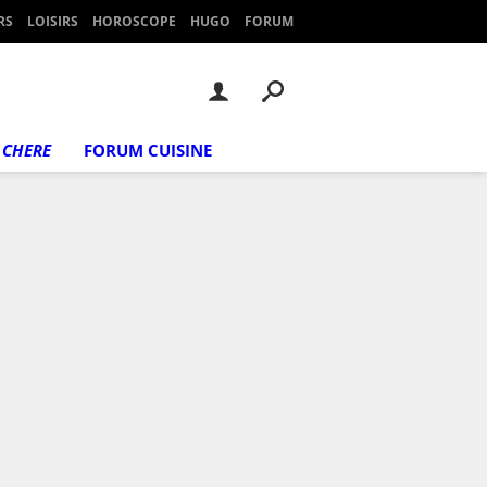
RS
LOISIRS
HOROSCOPE
HUGO
FORUM
 CHERE
FORUM CUISINE