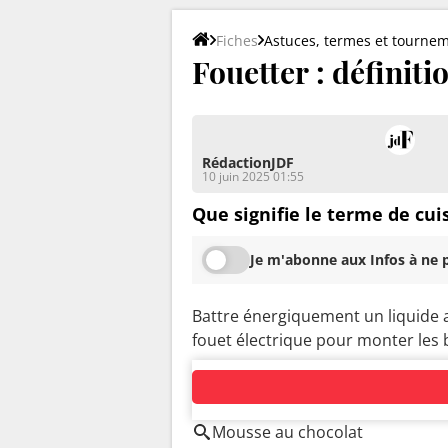
Fiches
Astuces, termes et tourne
Fouetter : définiti
RédactionJDF
10 juin 2025 01:55
Que signifie le terme de cui
Je m'abonne aux Infos à ne p
Battre énergiquement un liquide 
fouet électrique pour monter les 
AUTOUR DU MÊME SUJET
Mousse au chocolat