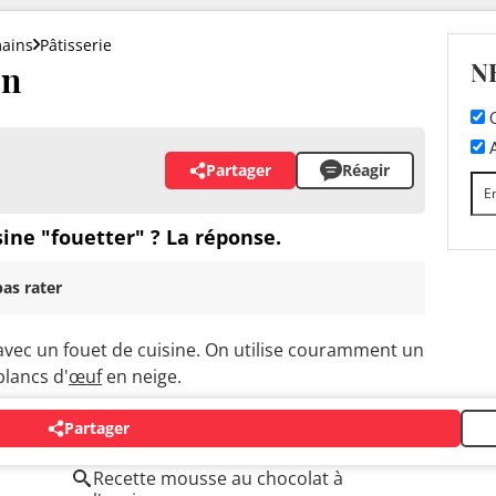
mains
Pâtisserie
N
on
C
A
Partager
Réagir
sine "fouetter" ? La réponse.
as rater
avec un fouet de cuisine. On utilise couramment un
blancs d'
œuf
en neige.
Partager
Recette mousse au chocolat à