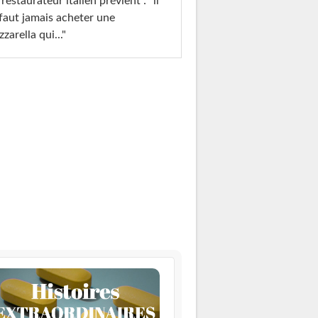
restaurateur italien prévient : "il
faut jamais acheter une
zarella qui..."