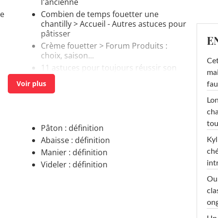
l'ancienne
ne
Combien de temps fouetter une
chantilly
> Accueil - Autres astuces pour
pâtisser
E
Crème fouetter
>
Forum Produits :
choix, saison...
Cet
11 astuces pour toujours réussir son
mai
tiramisu
> Guide
fau
Lon
cha
tou
Pâton : définition
Abaisse : définition
Kyl
Manier : définition
ché
int
Videler : définition
Oub
cla
ong