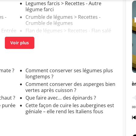
Legumes farcis
> Recettes - Autre
légume farci
s -
Crumble de légumes
> Recettes -
Crumble de légumes
- Entrée
Flan de légumes
> Recettes - Flan salé
végétarien
mate ?
Comment conserver ses légumes plus
longtemps ?
Comment conserver des asperges bien
vertes après cuisson ?
chaut ?
Que faire avec... des épinards ?
e purée
Cette façon de cuire les aubergines est
géniale – elle rend les Italiens fous