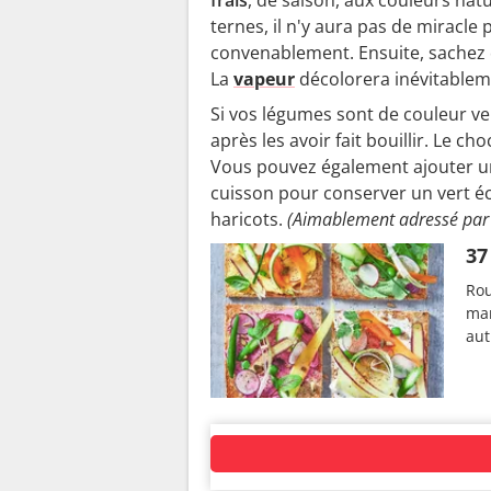
ternes, il n'y aura pas de miracle
convenablement. Ensuite, sachez q
La
vapeur
décolorera inévitablem
Si vos légumes sont de couleur ver
après les avoir fait bouillir. Le 
Vous pouvez également ajouter un
cuisson pour conserver un vert écla
haricots.
(Aimablement adressé par 
37
Rou
man
aut
AUTOUR DU MÊME SUJET