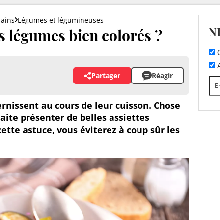
mains
Légumes et légumineuses
N
 légumes bien colorés ?
C
A
Partager
Réagir
ernissent au cours de leur cuisson. Chose
aite présenter de belles assiettes
cette astuce, vous éviterez à coup sûr les