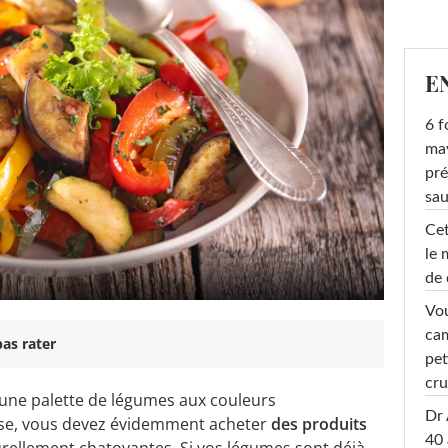
E
6 f
ma
pré
sa
Cet
le 
de 
Vou
cam
as rater
pet
cru
 une palette de légumes aux couleurs
Dr 
ose, vous devez évidemment acheter
des produits
40 
urellement chatoyantes. Si vos légumes sont déjà