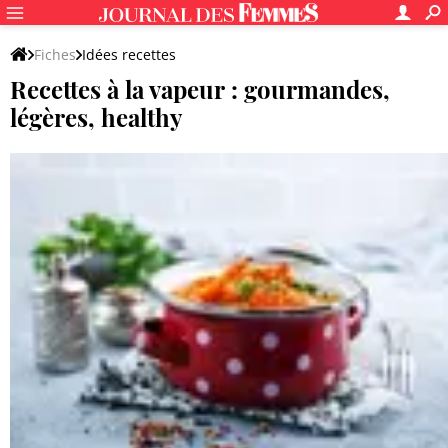
Fiches
Idées recettes
Recettes à la vapeur : gourmandes,
Recettes par modes de cuisson ou de préparation
légères, healthy