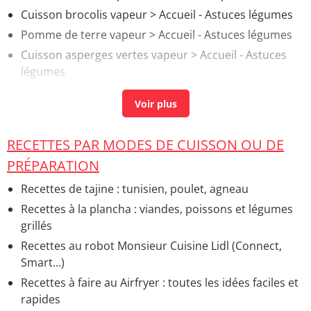
Cuisson brocolis vapeur
> Accueil - Astuces légumes
Pomme de terre vapeur
> Accueil - Astuces légumes
Cuisson asperges vertes vapeur
> Accueil - Astuces
légumes
Cuisson haricots verts vapeur
> Accueil - Astuces
légumes
Pomme de terre vapeur cookeo
> Recettes - Autre
RECETTES PAR MODES DE CUISSON OU DE
mijoté de légumes
PRÉPARATION
Cuisson butternut vapeur
> Accueil - Astuces légumes
Recettes de tajine : tunisien, poulet, agneau
Recettes à la plancha : viandes, poissons et légumes
grillés
Recettes au robot Monsieur Cuisine Lidl (Connect,
Smart...)
Recettes à faire au Airfryer : toutes les idées faciles et
rapides