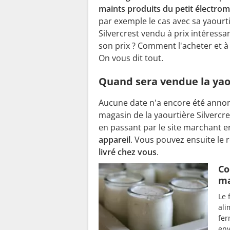
maints produits du petit électro
par exemple le cas avec sa yaourt
Silvercrest vendu à prix intéressan
son prix ? Comment l'acheter et à 
On vous dit tout.
Quand sera vendue la yaou
Aucune date n'a encore été annon
magasin de la yaourtière Silvercr
en passant par le site marchant e
appareil
. Vous pouvez ensuite le 
livré chez vous
.
Co
ma
Le 
ali
fer
env