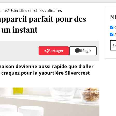
mains
Ustensiles et robots culinaires
N
'appareil parfait pour des
 un instant
C
A
Partager
Réagir
maison devienne aussi rapide que d'aller
craquez pour la yaourtière Silvercrest