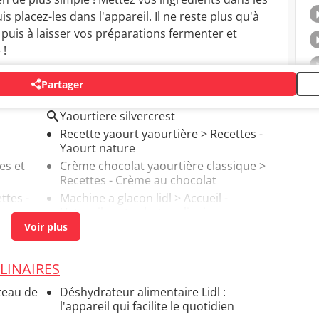
is placez-les dans l'appareil. Il ne reste plus qu'à
e
puis à laisser vos préparations fermenter et
 !
Partager
Yaourtiere silvercrest
Recette yaourt yaourtière
> Recettes -
Yaourt nature
es et
Crème chocolat yaourtière classique
>
Recettes - Crème au chocolat
ttes -
Machine a glacon lidl
> Accueil -
Ustensiles et robots culinaires
LINAIRES
teau de
Déshydrateur alimentaire Lidl :
l'appareil qui facilite le quotidien