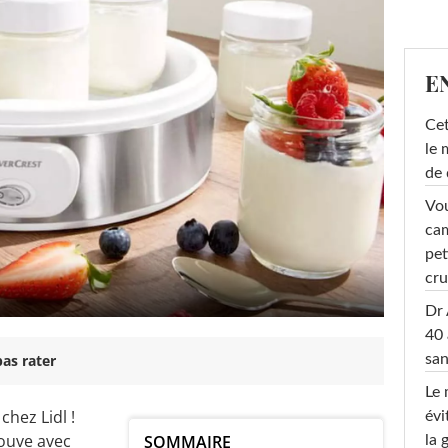
E
Cet
le 
de 
Vou
cam
pet
cru
Dr 
40 
san
as rater
Le 
chez Lidl !
évi
ouve avec
SOMMAIRE
la 