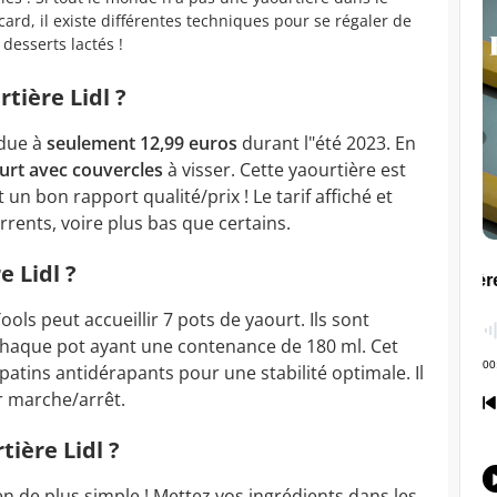
card, il existe différentes techniques pour se régaler de
 desserts lactés !
rtière Lidl ?
ndue à
seulement 12,99 euros
durant l"été 2023. En
urt avec couvercles
à visser. Cette yaourtière est
st un bon rapport qualité/prix ! Le tarif affiché et
rrents, voire plus bas que certains.
e Lidl ?
ools peut accueillir 7 pots de yaourt. Ils sont
, chaque pot ayant une contenance de 180 ml. Cet
 patins antidérapants pour une stabilité optimale. Il
r marche/arrêt.
ière Lidl ?
n de plus simple ! Mettez vos ingrédients dans les