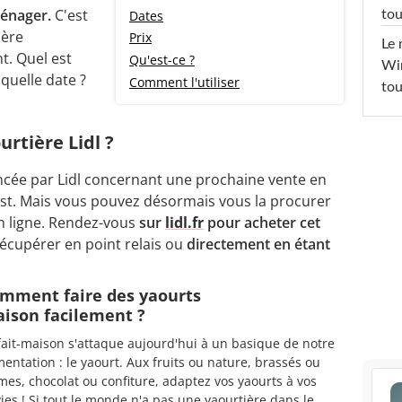
ménager.
C'est
tou
Dates
ière
Prix
Le 
t. Quel est
Qu'est-ce ?
Win
quelle date ?
Comment l'utiliser
tou
rtière Lidl ?
cée par Lidl concernant une prochaine vente en
est. Mais vous pouvez désormais vous la procurer
n ligne. Rendez-vous
sur
lidl.fr
pour acheter cet
récupérer en point relais ou
directement en étant
mment faire des yaourts
ison facilement ?
fait-maison s'attaque aujourd'hui à un basique de notre
mentation : le yaourt. Aux fruits ou nature, brassés ou
mes, chocolat ou confiture, adaptez vos yaourts à vos
ies ! Si tout le monde n'a pas une yaourtière dans le