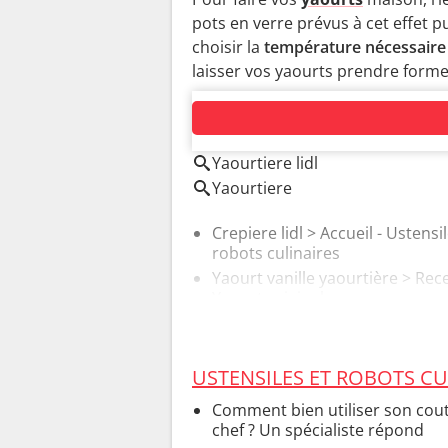
pots en verre prévus à cet effet pu
choisir la
température nécessair
laisser vos yaourts prendre forme
AUTOUR DU MÊME SUJET
Yaourtiere lidl
Yaourtiere
Crepiere lidl
> Accueil - Ustensil
robots culinaires
Yaourt vanille yaourtière
> Rece
Yaourt original
USTENSILES ET ROBOTS CU
Comment bien utiliser son cou
chef ? Un spécialiste répond