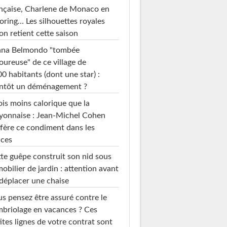
nçaise, Charlene de Monaco en
loring… Les silhouettes royales
on retient cette saison
ana Belmondo "tombée
ureuse" de ce village de
0 habitants (dont une star) :
entôt un déménagement ?
ois moins calorique que la
yonnaise : Jean-Michel Cohen
fère ce condiment dans les
uces
te guêpe construit son nid sous
mobilier de jardin : attention avant
déplacer une chaise
s pensez être assuré contre le
briolage en vacances ? Ces
ites lignes de votre contrat sont