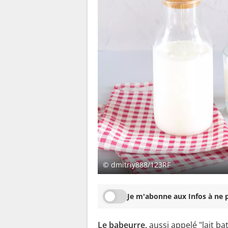
© dmitriy888/123RF
Je m'abonne aux Infos à ne p
Le babeurre,
aussi appelé "lait ba