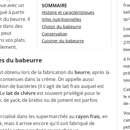
eux avec un
SOMMAIRE
fra
qué à partir
Histoire et caractéristiques
tai
t du beurre. Il
Infos nutritionnelles
qu'
ne dans des
Choisir du babeurre
Lu
 peut
Conservation
amo
s vos plats.
Cuisiner du babeurre
270
ilement.
bi
ues du babeurre
6 f
ma
st obtenu lors de la fabrication du
beurre,
après la
pré
 contenues dans la crème. On appelle aussi
sa
tion de bactéries (il s'agit de lait frais auquel est
Cet
 Le
lait de chèvre
est souvent privilégié pour le
le 
e, de yack, de brebis ou de jument est parfois
de 
Vou
ercialisé dans les supermarchés au
rayon frais
, en
cam
, mais il arrive encore qu'il soit fabriqué de
pet