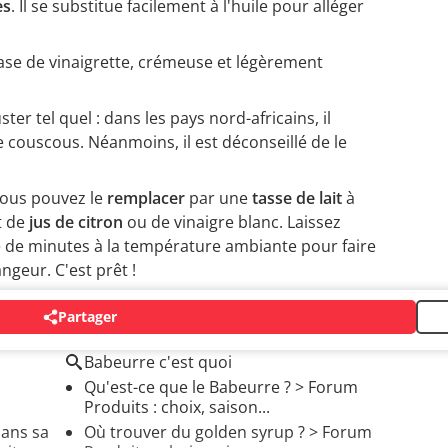
es
. Il se substitue facilement à l'huile pour alléger
ase de vinaigrette, crémeuse et légèrement
er tel quel : dans les pays nord-africains, il
couscous. Néanmoins, il est déconseillé de le
vous pouvez le
remplacer
par une
tasse de lait
à
t de
jus de citron
ou de vinaigre blanc. Laissez
 de minutes à la température ambiante pour faire
ngeur. C'est prêt !
Partager
Babeurre c'est quoi
Qu'est-ce que le Babeurre ?
>
Forum
Produits : choix, saison...
dans sa
Où trouver du golden syrup ?
>
Forum