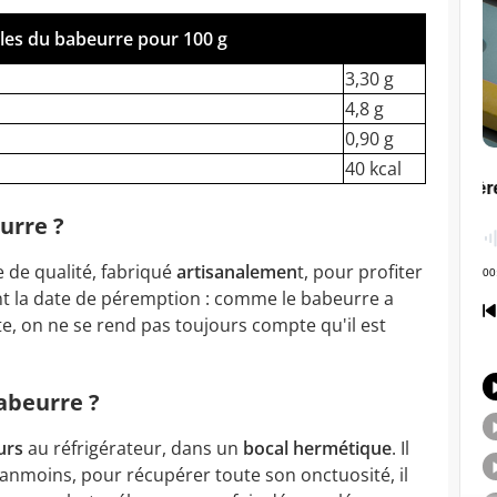
lles du babeurre pour 100 g
3,30 g
4,8 g
0,90 g
40 kcal
urre ?
e de qualité, fabriqué
artisanalemen
t, pour profiter
ent la date de péremption : comme le babeurre a
e, on ne se rend pas toujours compte qu'il est
abeurre ?
urs
au réfrigérateur, dans un
bocal hermétique
. Il
anmoins, pour récupérer toute son onctuosité, il