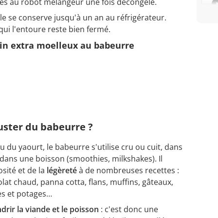
es au robot mélangeur une fois décongelé.
elle se conserve jusqu'à un an au réfrigérateur.
qui l'entoure reste bien fermé.
in extra moelleux au babeurre
ster du babeurre ?
u du yaourt, le babeurre s'utilise cru ou cuit, dans
 dans une boisson (smoothies, milkshakes). Il
sité et de la
légèreté
à de nombreuses recettes :
olat chaud, panna cotta, flans, muffins, gâteaux,
s et potages…
drir la viande et le poisson
: c'est donc une