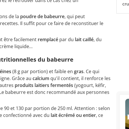
rez le retrouver dans ce cas chez un
cru
ons de la
poudre de babeurre
, qui peut
cettes. Il suffit pour ce faire de reconstituer le
t être facilement
remplacé
par du
lait caillé
, du
a crème liquide…
nutritionnelles du babeurre
éines
(8 g par portion) et faible en
gras
. Ce qui
 ligne. Grâce au
calcium
qu'il contient, il renforce les
'autres
produits laitiers fermentés
(yogourt, kéfir,
t. Le babeurre est donc recommandé aux personnes
re 90 et 130 par portion de 250 ml. Attention : selon
re confectionné avec du
lait écrémé ou entier
, ce