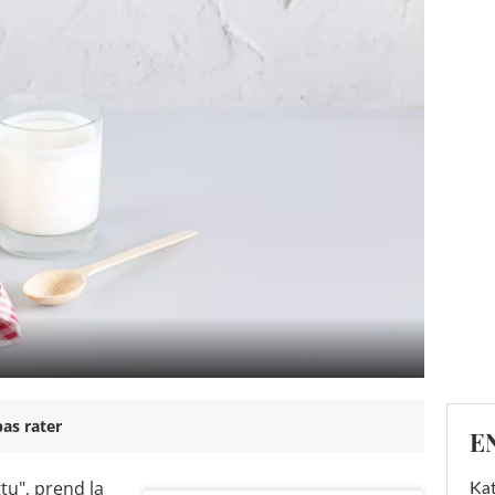
as rater
E
ttu", prend la
Kat