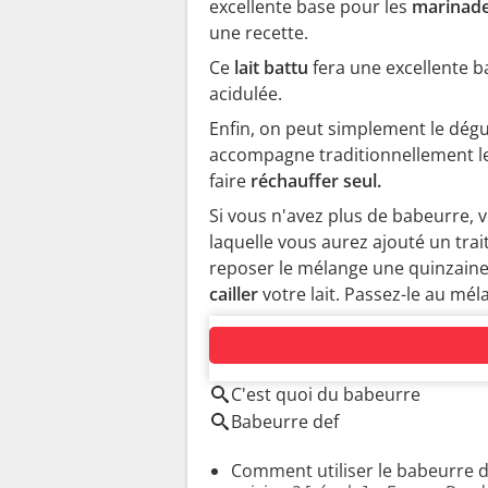
excellente base pour les
marinad
une recette.
Ce
lait battu
fera une excellente b
acidulée.
Enfin, on peut simplement le dégust
accompagne traditionnellement le 
faire
réchauffer seul.
Si vous n'avez plus de babeurre, 
laquelle vous aurez ajouté un trai
reposer le mélange une quinzaine
cailler
votre lait. Passez-le au méla
AUTOUR DU MÊME SUJET
C'est quoi du babeurre
Babeurre def
Comment utiliser le babeurre 