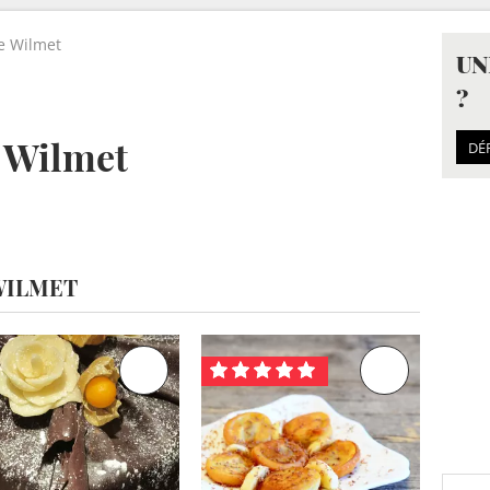
e Wilmet
UN
?
 Wilmet
DÉ
WILMET