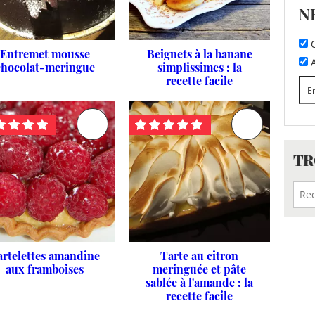
N
C
Entremet mousse
Beignets à la banane
A
chocolat-meringue
simplissimes : la
recette facile
TR
artelettes amandine
Tarte au citron
aux framboises
meringuée et pâte
sablée à l'amande : la
recette facile