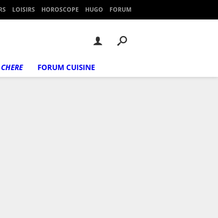
RS
LOISIRS
HOROSCOPE
HUGO
FORUM
 CHERE
FORUM CUISINE