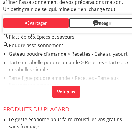
affiner l'assaisonnement de vos préparations maison.
Un petit grain de sel qui, mine de rien, change tout.
Partager
Réagir
AUTOUR DU MÊME SUJET
Plats épicés
Epices et saveurs
Poudre assaisonnement
Gateau poudre d'amande
> Recettes - Cake au yaourt
Tarte mirabelle poudre amande
> Recettes - Tarte aux
mirabelles simple
Tarte figue poudre amande
> Recettes - Tarte aux
figues façon amandine
Epices couscous recette
> Accueil - Autres astuces
Épices cajun c'est quoi
> Accueil - Epices
PRODUITS DU PLACARD
Le geste économe pour faire croustiller vos gratins
sans fromage