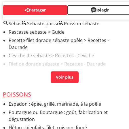
Partager
Réagir
AUTOUR DU MÊME SUJET
Sebaste
Sebaste poisson
Poisson sébaste
Rascasse sebaste
> Guide
Recette filet dorade sébaste poêle
> Recettes -
Daurade
Ceviche de sebaste
> Recettes - Ceviche
Filet de dorade sébaste
> Recettes - Daurade
Filet de dorade sébaste au four
> Recettes - Daurade
POISSONS
Espadon : épée, grillé, marinade, à la poêle
Poutargue ou Boutargue : goût, fabrication et
dégustation
Flétan : bienfaits, filet, cuisson, fumé