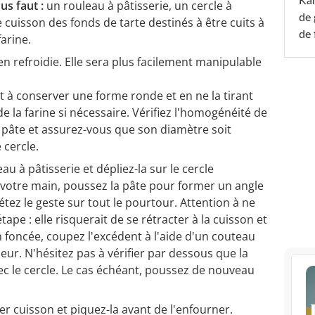
Ka
us faut :
un rouleau à pâtisserie, un cercle à
de 
e cuisson des fonds de tarte destinés à être cuits à
de 
farine.
en refroidie. Elle sera plus facilement manipulable
ant à conserver une forme ronde et en ne la tirant
e la farine si nécessaire. Vérifiez l'homogénéité de
la pâte et assurez-vous que son diamètre soit
 cercle.
u à pâtisserie et dépliez-la sur le cercle
 votre main, poussez la pâte pour former un angle
étez le geste sur tout le pourtour. Attention à ne
étape : elle risquerait de se rétracter à la cuisson et
n foncée, coupez l'excédent à l'aide d'un couteau
rieur. N'hésitez pas à vérifier par dessous que la
ec le cercle. Le cas échéant, poussez de nouveau
er cuisson et piquez-la avant de l'enfourner.