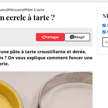
mains
Pâtisserie
Pâte à tarte
N
cercle à tarte ?
C
A
Partager
Réagir
une pâte à tarte croustillante et dorée,
lés ? On vous explique comment foncer une
erie.