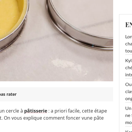
E
Lon
cha
tou
Kyl
ché
int
Oub
cla
as rater
ong
Un 
un cercle à
pâtisserie
: a priori facile, cette étape
ne 
ant. On vous explique comment foncer vune pâte
moz