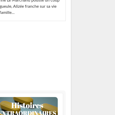
rine Le Marchand pousse un coup
gueule, Alizée franche sur sa vie
famille...