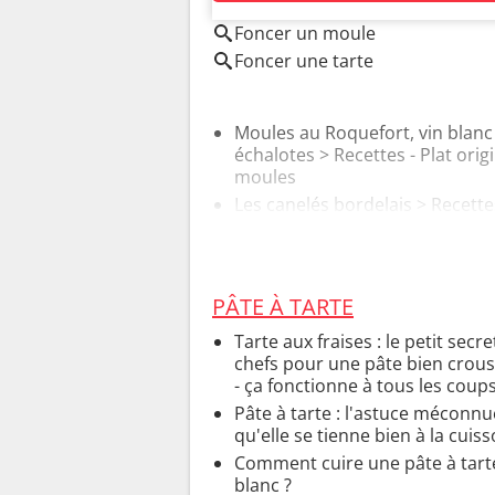
Foncer un moule
Foncer une tarte
Moules au Roquefort, vin blanc
échalotes
> Recettes - Plat orig
moules
Les canelés bordelais
> Recette
Cannelé classique
PÂTE À TARTE
Tarte aux fraises : le petit secr
chefs pour une pâte bien croust
- ça fonctionne à tous les coup
Pâte à tarte : l'astuce méconn
qu'elle se tienne bien à la cuis
Comment cuire une pâte à tart
blanc ?