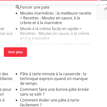
Foncer une pate
Moules marinières : la meilleure recette
> Recettes - Moules en sauce, à la
crème et à la marinière
 et
Moule à la crème facile et rapide
>
inal aux
Recettes - Moules en sauce, à la crème
et à la marinière
s -
Moules à la crème : la meilleure recette
> Recettes - Moules en sauce, à la
crème et à la marinière
et des
Pâte à tarte minute à la casserole : la
illante
technique express quand on manque
s
de temps
ue pour
Comment faire une bonne pâte brisée
son
sans se salir ?
e à
Comment étaler une pâte à tarte
facilement ?