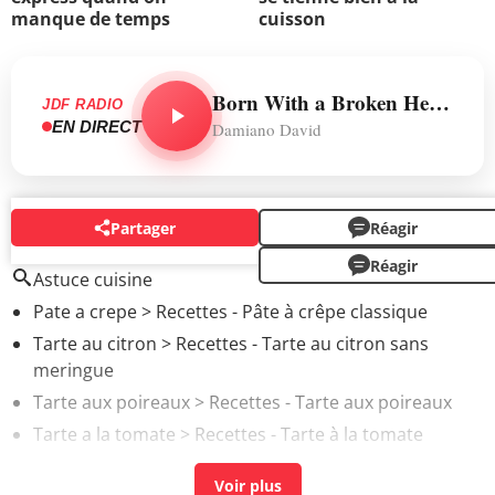
manque de temps
cuisson
Born With a Broken Heart
JDF RADIO
EN DIRECT
Damiano David
Partager
Réagir
AUTOUR DU MÊME SUJET
Réagir
Astuce cuisine
Pate a crepe
> Recettes - Pâte à crêpe classique
Tarte au citron
> Recettes - Tarte au citron sans
meringue
Tarte aux poireaux
> Recettes - Tarte aux poireaux
Tarte a la tomate
> Recettes - Tarte à la tomate
Tarte aux pommes
> Recettes - Tarte aux pommes
classique