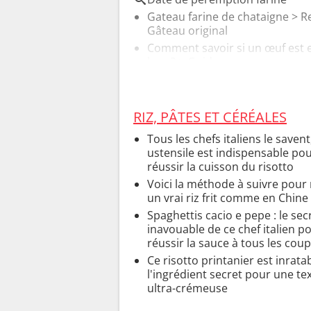
Gateau farine de chataigne
> Re
Gâteau original
Comment savoir si un œuf est 
bon ?
> Guide
RIZ, PÂTES ET CÉRÉALES
Tous les chefs italiens le savent
ustensile est indispensable po
réussir la cuisson du risotto
Voici la méthode à suivre pour 
un vrai riz frit comme en Chine
Spaghettis cacio e pepe : le sec
inavouable de ce chef italien p
réussir la sauce à tous les cou
Ce risotto printanier est inrata
l'ingrédient secret pour une te
ultra-crémeuse