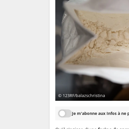
© 123RF/balazschristina
Je m'abonne aux Infos à ne p