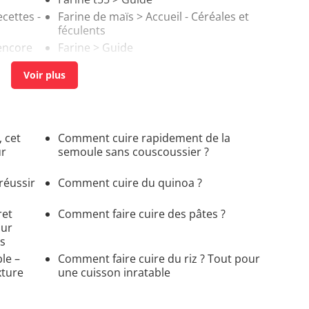
cettes -
Farine de maïs
> Accueil - Céréales et
féculents
encore
Farine
> Guide
, cet
Comment cuire rapidement de la
ur
semoule sans couscoussier ?
réussir
Comment cuire du quinoa ?
ret
Comment faire cuire des pâtes ?
our
ps
ble –
Comment faire cuire du riz ? Tout pour
xture
une cuisson inratable