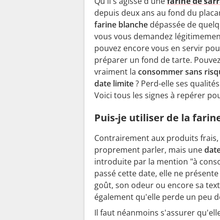
Qu'il s'agisse d'une
farine de sar
depuis deux ans au fond du placa
farine blanche
dépassée de quelq
vous vous demandez légitimement
pouvez encore vous en servir pou
préparer un fond de tarte. Pouve
vraiment la
consommer sans risq
date limite
? Perd-elle ses qualit
Voici tous les signes à repérer po
Puis-je utiliser de la fari
Contrairement aux produits frais,
proprement parler, mais une
date
introduite par la mention "à cons
passé cette date, elle ne présente
goût, son odeur ou encore sa textu
également qu'elle perde un peu d
Il faut néanmoins s'assurer qu'el