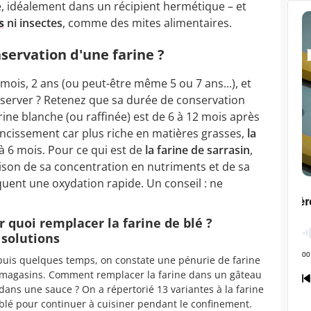
e, idéalement dans un récipient hermétique – et
s
ni insectes
, comme des mites alimentaires.
nservation d'une farine ?
mois, 2 ans (ou peut-être même 5 ou 7 ans...), et
réserver ? Retenez que sa durée de conservation
arine blanche (ou raffinée) est de 6 à 12 mois après
ancissement car plus riche en matières grasses,
la
à 6 mois. Pour ce qui est de
la farine de sarrasin
,
aison de sa concentration en nutriments et de sa
quent une oxydation rapide. Un conseil : ne
r quoi remplacer la farine de blé ?
 solutions
uis quelques temps, on constate une pénurie de farine
magasins. Comment remplacer la farine dans un gâteau
dans une sauce ? On a répertorié 13 variantes à la farine
blé pour continuer à cuisiner pendant le confinement.