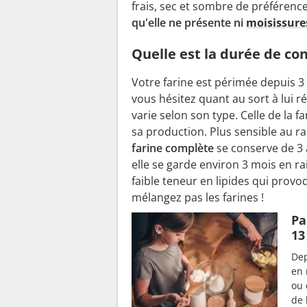
frais, sec et sombre de préférenc
qu'elle ne présente ni
moisissure
Quelle est la durée de co
Votre farine est périmée depuis 3 
vous hésitez quant au sort à lui 
varie selon son type. Celle de la f
sa production. Plus sensible au r
farine complète
se conserve de 3 
elle se garde environ 3 mois en r
faible teneur en lipides qui provo
mélangez pas les farines !
Pa
13
Dep
en 
ou 
de 