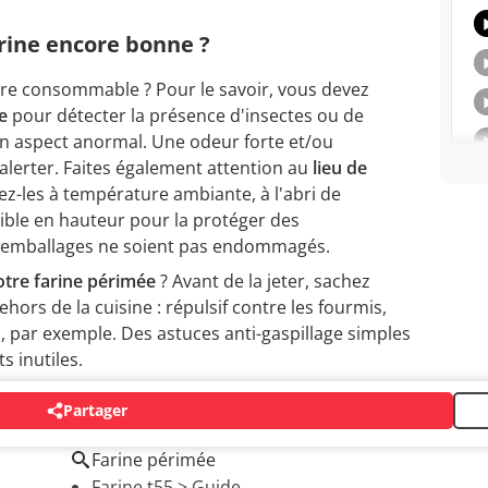
rine encore bonne ?
ore consommable ? Pour le savoir, vous devez
e
pour détecter la présence d'insectes ou de
n aspect anormal. Une odeur forte et/ou
lerter. Faites également attention au
lieu de
ez-les à température ambiante, à l'abri de
ssible en hauteur pour la protéger des
les emballages ne soient pas endommagés.
otre farine périmée
? Avant de la jeter, sachez
ehors de la cuisine : répulsif contre les fourmis,
s, par exemple. Des astuces anti-gaspillage simples
s inutiles.
Partager
Farine périmée
Farine t55
> Guide