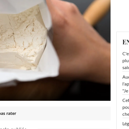
E
C'e
plu
sal
Au
l'a
"Je
Cet
pou
as rater
che
Lég