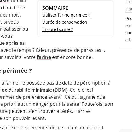
rasin
oubliée
cou
rd ou d'une
SOMMAIRE
seu
ues mois,
Utiliser farine périmée ?
Pré
 si vous
Durée de conservation
enf
r pâtisser ou
Encore bonne ?
sor
z-vous
adu
ue après sa
és avec le temps ? Odeur, présence de parasites…
ur savoir si votre
farine
est encore bonne.
ne périmée ?
 la farine ne possède pas de date de péremption à
 de durabilité minimale (DDM)
. Celle-ci est
ommer de préférence avant". Ce qui signifie que
 a priori aucun danger pour la santé. Toutefois, son
re peuvent s'en trouver altérés. Il arrive
e son pouvoir levant.
le a été correctement stockée – dans un endroit