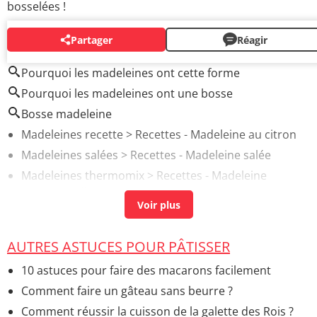
bosselées !
Partager
Réagir
AUTOUR DU MÊME SUJET
Pourquoi les madeleines ont cette forme
Pourquoi les madeleines ont une bosse
Bosse madeleine
Madeleines recette
> Recettes - Madeleine au citron
Madeleines salées
> Recettes - Madeleine salée
Madeleines thermomix
> Recettes - Madeleine
traditionnelle
Madeleines calories
> Guide
Recette madeleines moelleuses
> Recettes -
AUTRES ASTUCES POUR PÂTISSER
Madeleine traditionnelle
10 astuces pour faire des macarons facilement
Comment faire un gâteau sans beurre ?
Comment réussir la cuisson de la galette des Rois ?