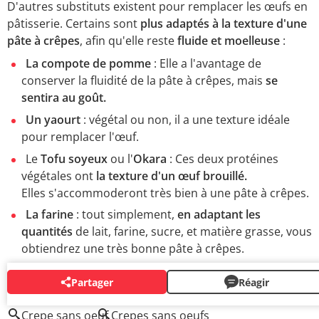
D'autres substituts existent pour remplacer les œufs en
pâtisserie. Certains sont
plus adaptés à la texture d'une
pâte à crêpes
, afin qu'elle reste
fluide et moelleuse
:
La compote de pomme
: Elle a l'avantage de
conserver la fluidité de la pâte à crêpes, mais
se
sentira au goût.
Un yaourt
: végétal ou non, il a une texture idéale
pour remplacer l'œuf.
Le
Tofu soyeux
ou l'
Okara
: Ces deux protéines
végétales ont
la texture d'un œuf brouillé.
Elles s'accommoderont très bien à une pâte à crêpes.
La farine
: tout simplement,
en adaptant les
quantités
de lait, farine, sucre, et matière grasse, vous
obtiendrez une très bonne pâte à crêpes.
Partager
Réagir
AUTOUR DU MÊME SUJET
Crepe sans oeuf
Crepes sans oeufs