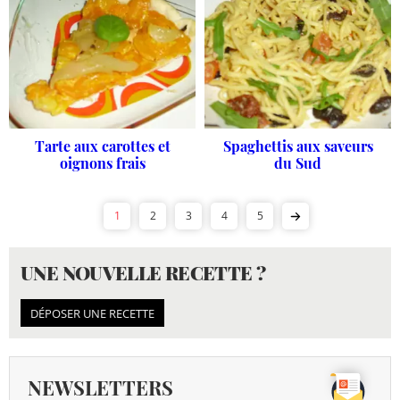
Tarte aux carottes et
Spaghettis aux saveurs
oignons frais
du Sud
1
2
3
4
5
UNE NOUVELLE RECETTE ?
DÉPOSER UNE RECETTE
NEWSLETTERS