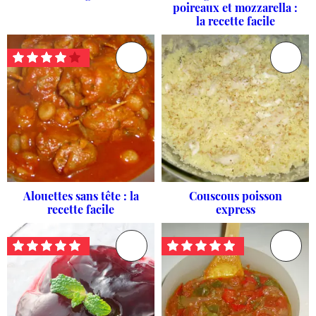
poireaux et mozzarella :
la recette facile
Alouettes sans tête : la
Couscous poisson
recette facile
express