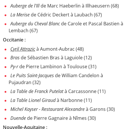
Auberge de l'Ill
de Marc Haeberlin à Illhaeusern (68)
La Merise
de Cédric Deckert à Laubach (67)
Auberge du Cheval Blanc
de Carole et Pascal Bastien à
Lembach (67)
Occitanie :
Cyril Attrazic
à Aumont-Aubrac (48)
Bras
de Sébastien Bras à Laguiole (12)
Py-r
de Pierre Lambinon à Toulouse (31)
Le Puits Saint-Jacques
de William Candelon à
Pujaudran (32)
La Table de Franck Putelat
à Carcassonne (11)
La Table Lionel Giraud
à Narbonne (11)
Michel Kayser - Restaurant Alexandre
à Garons (30)
Duende
de Pierre Gagnaire à Nîmes (30)
Nouvelle-Aquitaine :