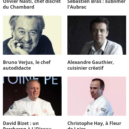
Olivier Nasti, chef discret
Sébastien Bras : sublimer
du Chambard
l'Aubrac
Bruno Verjus, le chef
Alexandre Gauthier,
autodidacte
cuisinier créatif
David Bizet : un
Christophe Hay, à Fleur
Percheron à L'Oiseau
de Loire