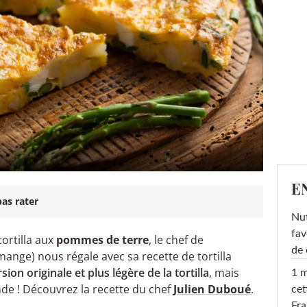
E
as rater
Nut
fav
tortilla aux
pommes de terre
, le chef de
de 
mange) nous régale avec sa recette de tortilla
sion originale et plus légère de la tortilla
, mais
1 m
e ! Découvrez la recette du chef
Julien Duboué
.
cet
Fra