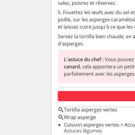
salez, poivrez et réservez.
Fouettez les œufs avec du sel e
poêle, sur les asperges caramélis
et laissez cuire jusqu'à ce que les
Servez la tortilla bien chaude, en
a
d'asperges.
L'astuce du chef :
Vous pouvez 
canard
, cela apportera un pet
parfaitement avec les asperges 
AUTOUR DU MÊME SUJET
Tortilla asperges vertes
Wrap asperge
Cuisson asperges vertes
> Accue
Astuces légumes