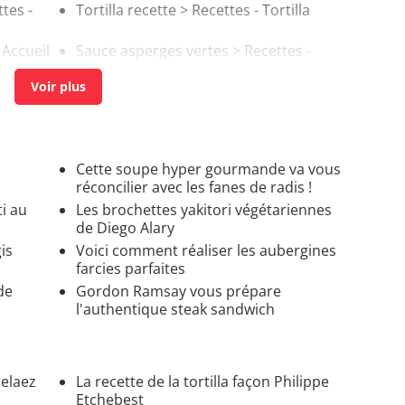
tes -
Tortilla recette
> Recettes - Tortilla
 Accueil
Sauce asperges vertes
> Recettes -
Autre sauce d'accompagnement
Cette soupe hyper gourmande va vous
réconcilier avec les fanes de radis !
ti au
Les brochettes yakitori végétariennes
de Diego Alary
is
Voici comment réaliser les aubergines
farcies parfaites
de
Gordon Ramsay vous prépare
l'authentique steak sandwich
belaez
La recette de la tortilla façon Philippe
Etchebest