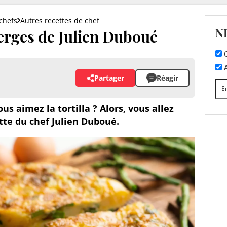
chefs
Autres recettes de chef
N
perges de Julien Duboué
C
A
Partager
Réagir
s aimez la tortilla ? Alors, vous allez
tte du chef Julien Duboué.