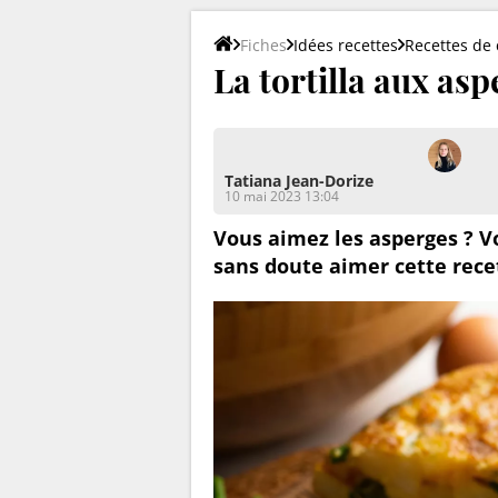
Fiches
Idées recettes
Recettes de 
La tortilla aux as
Tatiana Jean-Dorize
10 mai 2023 13:04
Vous aimez les asperges ? Vou
sans doute aimer cette rece