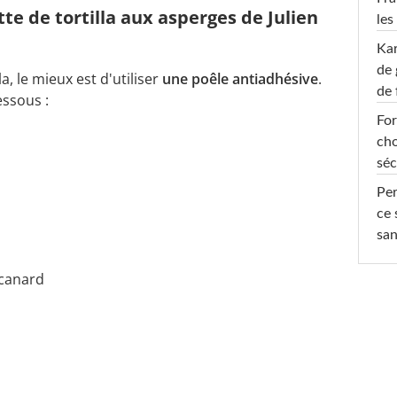
tte de tortilla aux asperges de Julien
les
Ka
de 
a, le mieux est d'utiliser
une poêle antiadhésive
.
de 
essous :
For
cho
séc
Per
ce 
san
 canard