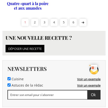
Quatre-quart à la poire
et aux amandes
1
2
3
4
5
6
UNE NOUVELLE RECETTE ?
DÉPOSER UNE RECETTE
NEWSLETTERS
Cuisine
Voir un exemple
Astuces de la rédac
Voir un exemple