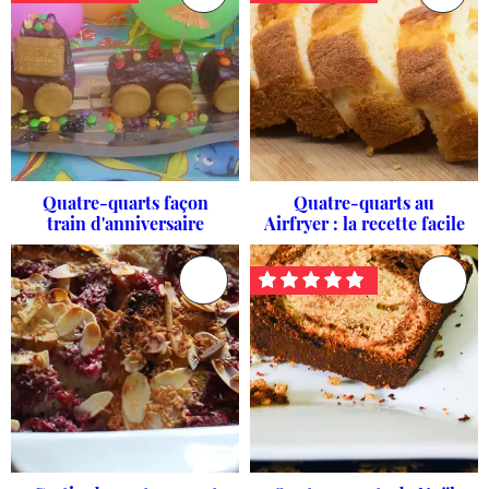
Quatre-quarts façon
Quatre-quarts au
train d'anniversaire
Airfryer : la recette facile