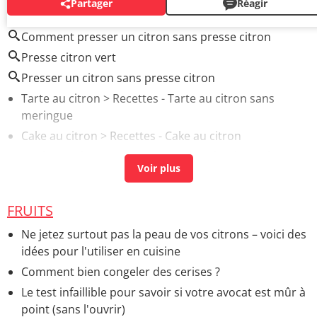
Partager
Réagir
AUTOUR DU MÊME SUJET
Comment presser un citron sans presse citron
Presse citron vert
Presser un citron sans presse citron
Tarte au citron
> Recettes - Tarte au citron sans
meringue
Cake au citron
> Recettes - Cake au citron
Poulet au citron
> Recettes - Autre plat de poulet
Cake citron pavot
> Recettes - Cake au citron
Mousse au citron
> Recettes - Mousse au citron
FRUITS
Ne jetez surtout pas la peau de vos citrons – voici des
idées pour l'utiliser en cuisine
Comment bien congeler des cerises ?
Le test infaillible pour savoir si votre avocat est mûr à
point (sans l'ouvrir)