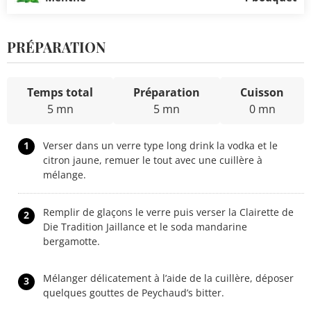
PRÉPARATION
Temps total
Préparation
Cuisson
5 mn
5 mn
0 mn
1
Verser dans un verre type long drink la vodka et le
citron jaune, remuer le tout avec une cuillère à
mélange.
Remplir de glaçons le verre puis verser la Clairette de
2
Die Tradition Jaillance et le soda mandarine
bergamotte.
Mélanger délicatement à l’aide de la cuillère, déposer
3
quelques gouttes de Peychaud’s bitter.