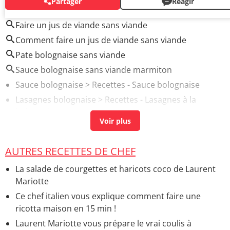
Partager
Réagir
AUTOUR DU MÊME SUJET
Faire un jus de viande sans viande
Comment faire un jus de viande sans viande
Pate bolognaise sans viande
Sauce bolognaise sans viande marmiton
Sauce bolognaise
> Recettes - Sauce bolognaise
Lasagnes bolognaise
> Recettes - Lasagnes à la
bolognaise
Sauce forestiere
> Recettes - Sauce pour viande
Sauce bolognaise maison
> Recettes - Sauce
AUTRES RECETTES DE CHEF
bolognaise
La salade de courgettes et haricots coco de Laurent
Sauce mousseline
> Recettes - Autre sauce
Mariotte
d'accompagnement
Ce chef italien vous explique comment faire une
Sauce blanche
> Recettes - Béchamel maison
ricotta maison en 15 min !
Laurent Mariotte vous prépare le vrai coulis à