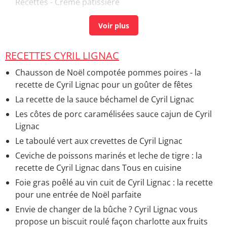
Recettes - Crème pâtissière
Oeufs au lait : la meilleure recette
> Recettes - Crème
dessert originale
Oeufs brouillés
> Recettes - Oeuf brouillé
RECETTES CYRIL LIGNAC
Oeufs mollets
> Recettes - Oeuf mollet
Chausson de Noël compotée pommes poires - la
Recette crumble pomme cyril lignac
> Recettes -
recette de Cyril Lignac pour un goûter de fêtes
Crumble aux pommes
La recette de la sauce béchamel de Cyril Lignac
Les côtes de porc caramélisées sauce cajun de Cyril
Lignac
Le taboulé vert aux crevettes de Cyril Lignac
Ceviche de poissons marinés et leche de tigre : la
recette de Cyril Lignac dans Tous en cuisine
Foie gras poêlé au vin cuit de Cyril Lignac : la recette
pour une entrée de Noël parfaite
Envie de changer de la bûche ? Cyril Lignac vous
propose un biscuit roulé façon charlotte aux fruits