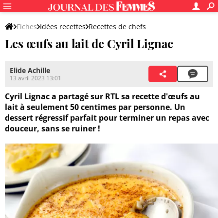
Fiches
Idées recettes
Recettes de chefs
Les œufs au lait de Cyril Lignac
Recettes Cyril Lignac
Elide Achille
13 avril 2023 13:01
Cyril Lignac a partagé sur RTL sa recette d'œufs au
lait à seulement 50 centimes par personne. Un
dessert régressif parfait pour terminer un repas avec
douceur, sans se ruiner !