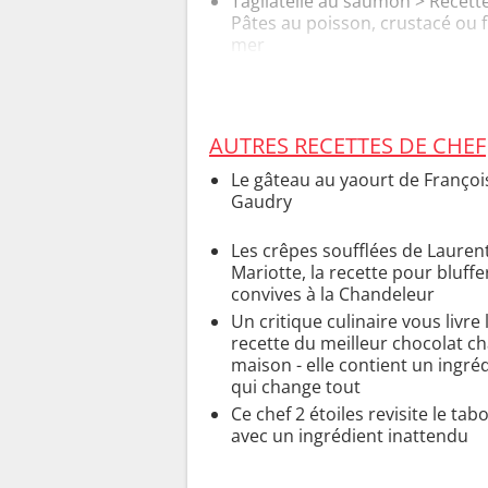
Tagliatelle au saumon
> Recette
Pâtes au poisson, crustacé ou f
mer
Tagliatelle crevette
> Recettes -
au poisson, crustacé ou fruits
AUTRES RECETTES DE CHEF
Le gâteau au yaourt de François
Gaudry
Les crêpes soufflées de Lauren
Mariotte, la recette pour bluffe
convives à la Chandeleur
Un critique culinaire vous livre 
recette du meilleur chocolat c
maison - elle contient un ingré
qui change tout
Ce chef 2 étoiles revisite le tab
avec un ingrédient inattendu