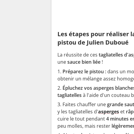
Les étapes pour réaliser l
pistou de Julien Duboué
La réussite de ces
tagliatelles d'a
une
sauce bien liée
!
Préparez le pistou :
dans un mor
obtenir un mélange assez homogèn
Épluchez vos asperges blanche
tagliatelles
à l'aide d'un couteau b
Faites chauffer une
grande sau
y les tagliatelles d'
asperges
et
râp
cuire le tout pendant
4 minutes e
peu molles, mais rester
légèreme