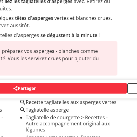
et
liez les tagliatelles d'asperges
avec. Retirez du
uites.
elques
têtes d'asperges
vertes et blanches crues,
rvez aussitôt.
atelles d'asperges
se dégustent à la minute
!
 préparez vos asperge
s
- blanches comme
té. Vous les
servirez crues
pour ajouter du
Partager
Recette tagliatelles aux asperges vertes
s
Tagliatelle asperge
 -
Tagliatelle de courgette
> Recettes -
Autre accompagnement original aux
légumes