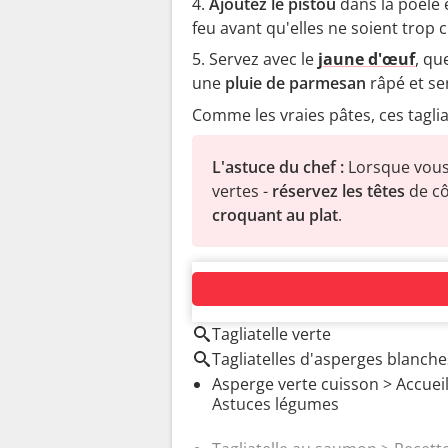
Ajoutez le pistou
dans la poêle 
feu avant qu'elles ne soient trop c
Servez avec le
jaune d'œuf
, qu
une
pluie de parmesan
râpé et se
Comme les vraies pâtes, ces tagli
L'astuce du chef :
Lorsque vous
vertes -
réservez les têtes
de cô
croquant au plat
.
AUTOUR DU MÊME SUJET
Tagliatelle verte
Tagliatelles d'asperges blanche
Asperge verte cuisson
> Accueil
Astuces légumes