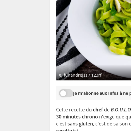
© funandrejss / 123rf
Je m'abonne aux Infos à ne p
Cette recette du
chef
de
B.O.U.L.
30 minutes chrono
n'exige que
qu
c'est
sans gluten
, c'est de saison 
recette
ici
.