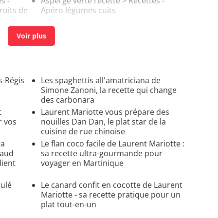
s -
Asperge verte recette
> Recettes -
ruits de
Apéro légumes cuits
 Pâtes
Salade verte cuite à la poêle
> Recettes
 de mer
- Poêlée de légumes
-Régis
Les spaghettis all'amatriciana de
Simone Zanoni, la recette qui change
des carbonara
t
Laurent Mariotte vous prépare des
r vos
nouilles Dan Dan, le plat star de la
cuisine de rue chinoise
la
Le flan coco facile de Laurent Mariotte :
haud
sa recette ultra-gourmande pour
dient
voyager en Martinique
oulé
Le canard confit en cocotte de Laurent
Mariotte - sa recette pratique pour un
plat tout-en-un