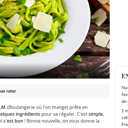
E
Nut
as rater
fav
de 
O.M
. (Boulangerie où l'on mange) prête en
1 m
elques ingrédients
pour se régaler. C'est
simple
,
cet
et
c'est bon
! Bonne nouvelle, on vous donne la
Fra