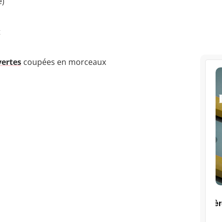
e)
t
vertes
coupées en morceaux