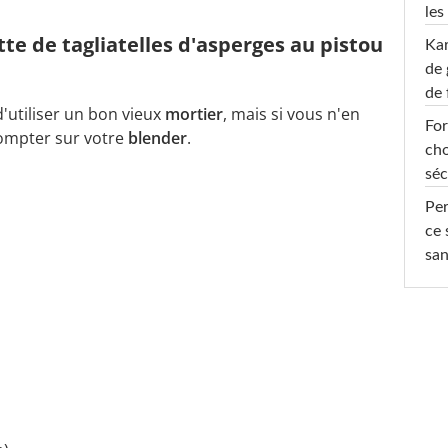
les
tte de tagliatelles d'asperges au pistou
Ka
de 
de 
t d'utiliser un bon vieux
mortier
, mais si vous n'en
For
compter sur votre
blender
.
cho
séc
Per
ce 
san