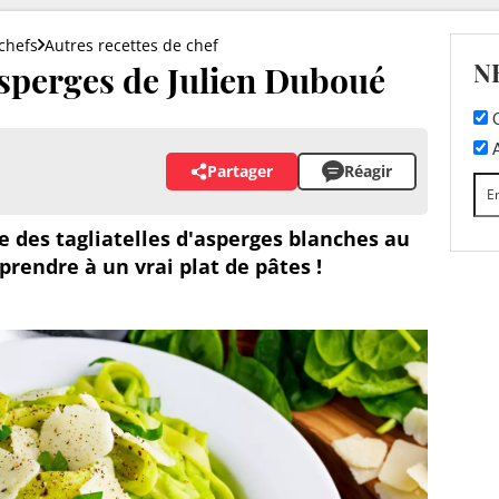
chefs
Autres recettes de chef
N
'asperges de Julien Duboué
C
A
Partager
Réagir
e des tagliatelles d'asperges blanches au
rendre à un vrai plat de pâtes !