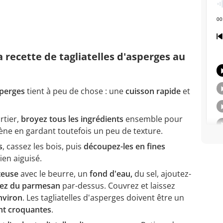
a recette de tagliatelles d'asperges au
sperges
tient à peu de chose : une
cuisson rapide
et
tier,
broyez tous les ingrédients
ensemble pour
e en gardant toutefois un peu de texture.
s
, cassez les bois, puis
découpez-les en fines
ien aiguisé.
teuse
avec le
beurre, un
fond d'eau,
du sel, ajoutez-
ez du parmesan
par-dessus. Couvrez et laissez
nviron
. Les tagliatelles d'asperges doivent être un
nt croquantes
.