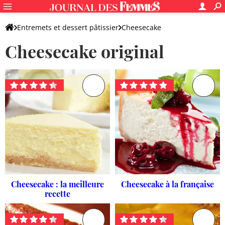
Entremets et dessert pâtissier
Cheesecake
Cheesecake original
Cheesecake original
Recettes préférées
Cheesecake : la meilleure
Cheesecake à la française
recette