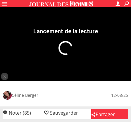
Dessert
Entremets et dessert pâtissier
Cheesecake
Cheesecake original
4.6
/5
85
avis
Cheesecake à la française
15 mn
Facile
200 kcal
Une recette légère, avec une multitude de variations.
Cette délicieuse version française du cheesecake allie la
Lire la suite
douceur du fromage blanc à la gourmandise des
spéculoos. Simple et rapide, elle permet de réaliser un
Céline Berger
12/08/25
dessert onctueux et parfumé, idéal pour terminer un
repas en beauté ou pour le goûter. La texture crémeuse
Noter (85)
Sauvegarder
Partager
rehaussée par une touche de citron se marie à merveille
avec la base croquante de biscuits.