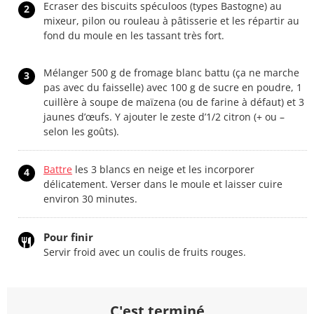
Ecraser des biscuits spéculoos (types Bastogne) au
2
mixeur, pilon ou rouleau à pâtisserie et les répartir au
fond du moule en les tassant très fort.
Mélanger 500 g de fromage blanc battu (ça ne marche
3
pas avec du faisselle) avec 100 g de sucre en poudre, 1
cuillère à soupe de maïzena (ou de farine à défaut) et 3
jaunes d’œufs. Y ajouter le zeste d’1/2 citron (+ ou –
selon les goûts).
Battre
les 3 blancs en neige et les incorporer
4
délicatement. Verser dans le moule et laisser cuire
environ 30 minutes.
Pour finir
Servir froid avec un coulis de fruits rouges.
C'est terminé