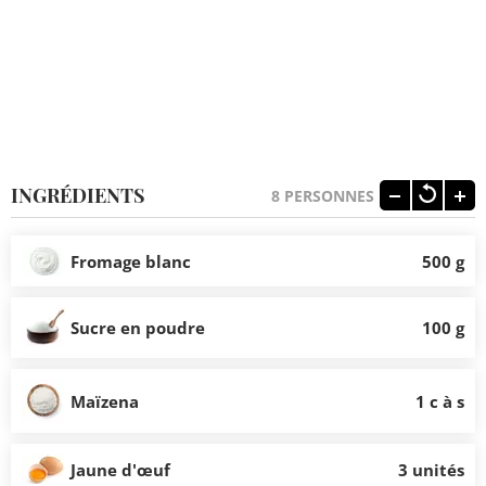
INGRÉDIENTS
8
PERSONNES
Fromage blanc
500 g
Sucre en poudre
100 g
Maïzena
1 c à s
Jaune d'œuf
3 unités