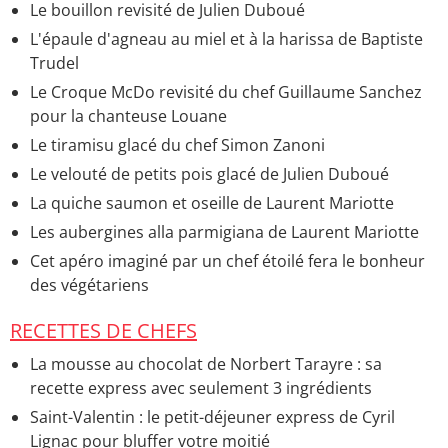
Moelleux au chocolat
> Recettes - Moelleux tout
Le bouillon revisité de Julien Duboué
chocolat
L'épaule d'agneau au miel et à la harissa de Baptiste
Gâteau au chocolat moelleux : la recette facile
>
Trudel
Recettes - Fondant au chocolat noir
Le Croque McDo revisité du chef Guillaume Sanchez
Mousse au chocolat sans oeuf
> Recettes - Mousse au
pour la chanteuse Louane
chocolat noir
Le tiramisu glacé du chef Simon Zanoni
Le velouté de petits pois glacé de Julien Duboué
La quiche saumon et oseille de Laurent Mariotte
Les aubergines alla parmigiana de Laurent Mariotte
Cet apéro imaginé par un chef étoilé fera le bonheur
des végétariens
RECETTES DE CHEFS
La mousse au chocolat de Norbert Tarayre : sa
recette express avec seulement 3 ingrédients
Saint-Valentin : le petit-déjeuner express de Cyril
Lignac pour bluffer votre moitié