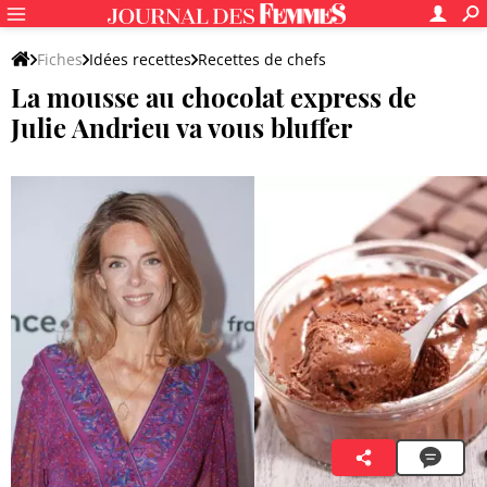
Fiches
Idées recettes
Recettes de chefs
La mousse au chocolat express de
Autres recettes de chef
Julie Andrieu va vous bluffer
Tatiana Jean-Dorize
15 février 2024 12:30