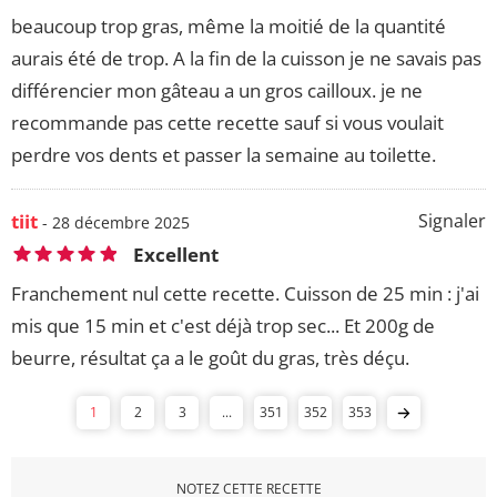
beaucoup trop gras, même la moitié de la quantité
aurais été de trop. A la fin de la cuisson je ne savais pas
différencier mon gâteau a un gros cailloux. je ne
recommande pas cette recette sauf si vous voulait
perdre vos dents et passer la semaine au toilette.
tiit
Signaler
- 28 décembre 2025
Excellent
Franchement nul cette recette. Cuisson de 25 min : j'ai
mis que 15 min et c'est déjà trop sec... Et 200g de
beurre, résultat ça a le goût du gras, très déçu.
1
2
3
...
351
352
353
NOTEZ CETTE RECETTE