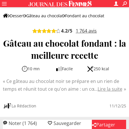
Dessert
Gâteau au chocolat
Fondant au chocolat
Fondant au chocolat noir
4.2
/5
1 764
avis
Gâteau au chocolat fondant : la
meilleure recette
10 mn
Facile
250 kcal
Ce gâteau au chocolat noir se prépare en un rien de
temps et réunit tout ce qu'on aime : un cœur moelleux
Lire la suite
qui fond en bouche et un dessus bien croustillant.
Parfait pour un goûter en famille, un dessert après le
La Rédaction
11/12/25
dîner ou même pour la Saint-Valentin. Il vous suffit
d'ajuster le temps de cuisson selon la texture souhaitée,
Noter (1 764)
Sauvegarder
Partager
et le tour est joué.