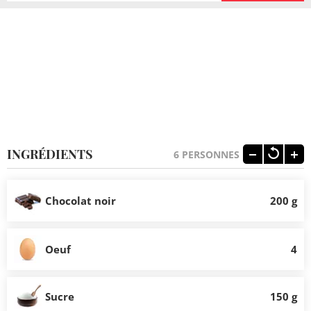
INGRÉDIENTS
6
PERSONNES
Chocolat noir
200 g
Oeuf
4
Sucre
150 g