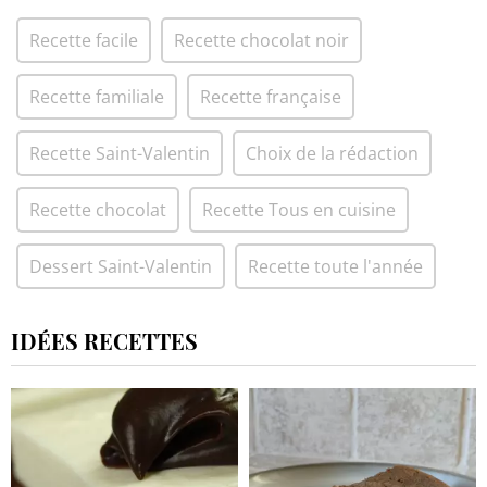
Recette facile
Recette chocolat noir
Recette familiale
Recette française
Recette Saint-Valentin
Choix de la rédaction
Recette chocolat
Recette Tous en cuisine
Dessert Saint-Valentin
Recette toute l'année
IDÉES RECETTES