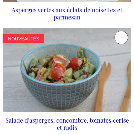
Asperges vertes aux éclats de noisettes et
parmesan
NOUVEAUTÉS
Salade d'asperges, concombre, tomates cerise
et radis