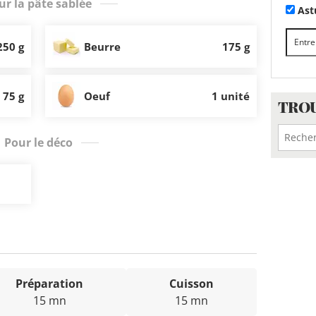
ur la pâte sablée
Astu
250 g
Beurre
175 g
75 g
Oeuf
1 unité
TROU
Pour le déco
Préparation
Cuisson
15 mn
15 mn