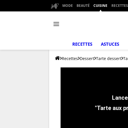
MODE
BEAUTÉ
CUISINE
RECETTES
RECETTES
ASTUCES
Recettes
Dessert
Tarte dessert
Ta
"Tarte aux pr