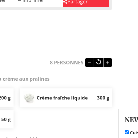
Partager
8
PERSONNES
a crème aux pralines
200 g
Crème fraîche liquide
300 g
NE
50 g
Cui