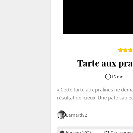
Tarte aux pral
15 mn
Cette tarte aux pralines ne de
résultat délicieux. Une pâte sablé
où les pralines fondent dans le b
sucre glace, et vous obtenez un de
Bernard92
Parfait pour régaler vos convives 
Noter (102)
Sauvegar