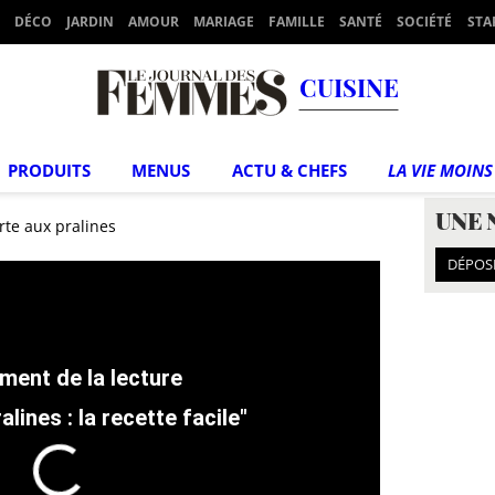
DÉCO
JARDIN
AMOUR
MARIAGE
FAMILLE
SANTÉ
SOCIÉTÉ
STA
CUISINE
PRODUITS
MENUS
ACTU & CHEFS
LA VIE MOINS
UNE 
rte aux pralines
DÉPOS
alines : la recette facile"