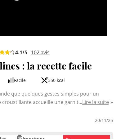
4.1
/5
102
avis
ines : la recette facile
Facile
350 kcal
mande que quelques gestes simples pour un
e croustillante accueille une garniture crémeuse
Lire la suite
eurre. Un passage au réfrigérateur, un nuage de
ssert maison qui fait toujours son effet à table.
20/11/25
sans vous compliquer la vie.
der
Imprimer