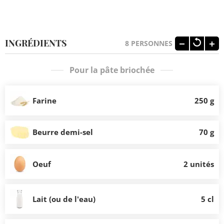
INGRÉDIENTS
8
PERSONNES
Pour la pâte briochée
Farine
250 g
Beurre demi-sel
70 g
Oeuf
2 unités
Lait (ou de l'eau)
5 cl