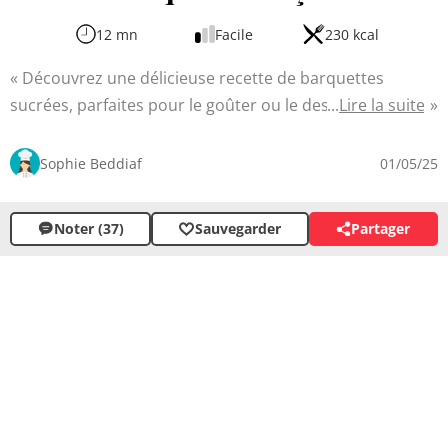
12 mn
Facile
230 kcal
Découvrez une délicieuse recette de barquettes
sucrées, parfaites pour le goûter ou le dessert. Ces
Lire la suite
petits gâteaux moelleux et légers sont faciles à réaliser
et peuvent être personnalisés selon vos envies. Avec
Sophie Beddiaf
01/05/25
leur texture aérienne et leur garniture fondante, ils
raviront petits et grands. En quelques étapes simples,
Noter (37)
Sauvegarder
Partager
vous obtiendrez de charmantes barquettes à garnir de
votre confiture préférée.