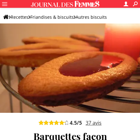
Recettes
Friandises & biscuits
Autres biscuits
Biscuit original
4.5
/5
37
avis
Barquettes façon